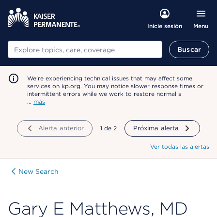
Menu
Inicie sesión
Buscar
Buscar
We're experiencing technical issues that may affect some
services on kp.org. You may notice slower response times or
intermittent errors while we work to restore normal s
…
más
Alerta anterior
mostrando
1
de
2
Próxima alerta
Ver todas las alertas
New Search
Gary E Matthews, MD