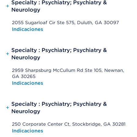
Specialty : Psychiatry; Psychiatry &
+
Neurology
2055 Sugarloaf Cir Ste 575, Duluth, GA 30097
Opens native map application on mobile devices
Indicaciones
Specialty : Psychiatry; Psychiatry &
+
Neurology
2959 Sharpsburg McCullum Rd Ste 105, Newnan,
GA 30265
Opens native map application on mobile devices
Indicaciones
Specialty : Psychiatry; Psychiatry &
+
Neurology
250 Corporate Center Ct, Stockbridge, GA 30281
Opens native map application on mobile devices
Indicaciones