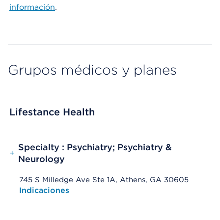
información
.
Grupos médicos y planes
Lifestance Health
Specialty : Psychiatry; Psychiatry &
+
Neurology
745 S Milledge Ave Ste 1A, Athens, GA 30605
Opens native map application on mobile devices
Indicaciones