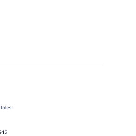
tales:
342