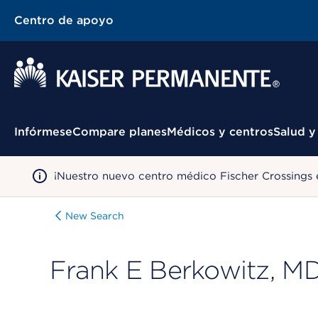
Centro de apoyo
Menú contextual
Infórmese
Compare planes
Médicos y centros
Salud y
¡Nuestro nuevo centro médico Fischer Crossings 
New Search
Frank E Berkowitz, M