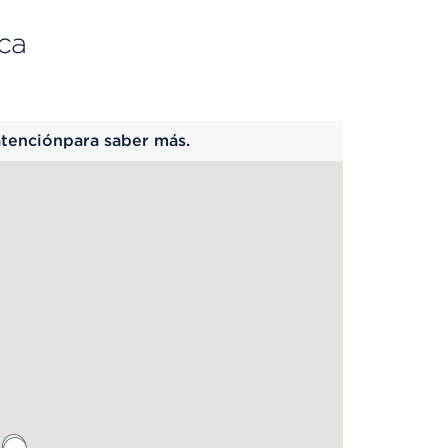
ca
 begins
atenciónpara saber más.