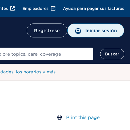
ntes
Empleadores
Ayuda para pagar sus facturas
Regístrese
Iniciar sesión
ar
Buscar
idades, los horarios y más
.
Print this page