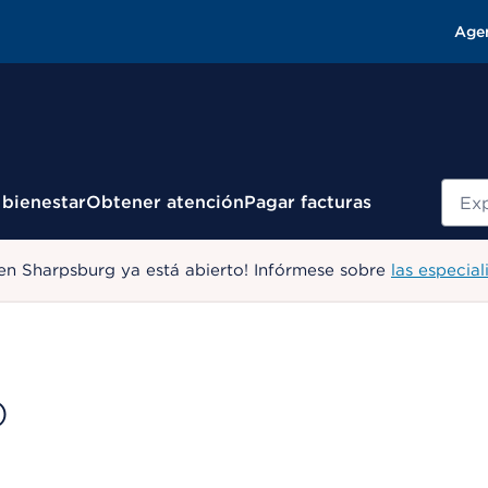
Age
Busc
 bienestar
Obtener atención
Pagar facturas
en Sharpsburg ya está abierto! Infórmese sobre
las especial
D