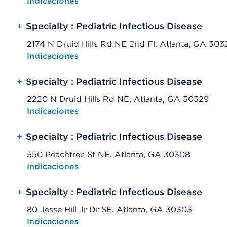
Opens native map application on mobile devices
Indicaciones
+
Specialty : Pediatric Infectious Disease
2174 N Druid Hills Rd NE 2nd Fl, Atlanta, GA 303
Opens native map application on mobile devices
Indicaciones
+
Specialty : Pediatric Infectious Disease
2220 N Druid Hills Rd NE, Atlanta, GA 30329
Opens native map application on mobile devices
Indicaciones
+
Specialty : Pediatric Infectious Disease
550 Peachtree St NE, Atlanta, GA 30308
Opens native map application on mobile devices
Indicaciones
+
Specialty : Pediatric Infectious Disease
80 Jesse Hill Jr Dr SE, Atlanta, GA 30303
Opens native map application on mobile devices
Indicaciones