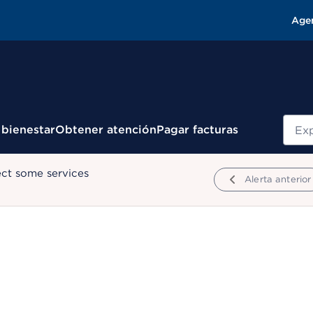
Age
Busc
 bienestar
Obtener atención
Pagar facturas
ect some services
Alerta anterior