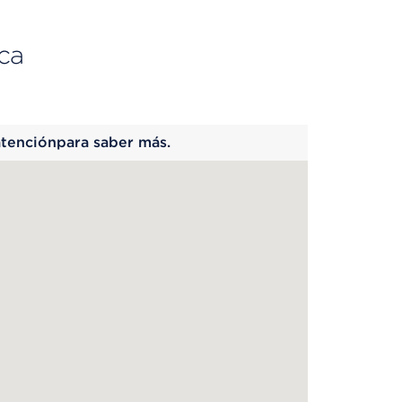
ca
 begins
atenciónpara saber más.