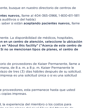
nte, busque en nuestro directorio de centros de
ntes nuevos,
llame al 404-365-0966, 1-800-611-1811
 auditivos o del habla)
 saber si están
aceptando pacientes nuevos,
llame
mente. La disponibilidad de médicos, hospitales,
ón en un centro de atención, seleccione la ubicación
 en "About this facility" ("Acerca de este centro de
 Si no se mencionan tipos de planes, el centro de
ctorio de proveedores de Kaiser Permanente, llame a
semana, de 8 a. m. a 8 p. m. Kaiser Permanente le
azo de tres (3) días hábiles después de su solicitud.
mpresa es una solicitud única o si es una solicitud
io de proveedores, esta permanece hasta que usted
 copias impresas.
 la experiencia del miembro o los costos para