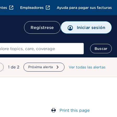
ntes
Empleadores
Ayuda para pagar sus facturas
Regístrese
Iniciar sesión
ar
Buscar
mostrando
1
de
2
Próxima alerta
Ver todas las alertas
Print this page