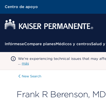
Centro de apoyo
Menú contextual
Infórmese
Compare planes
Médicos y centros
Salud y
We're experiencing technical issues that may aff
…
más
New Search
Frank R Berenson, MD