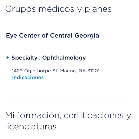
Grupos médicos y planes
Eye Center of Central Georgia
+
Specialty : Ophthalmology
1429 Oglethorpe St, Macon, GA 31201
Opens native map application on mobile devices
Indicaciones
Mi formación, certificaciones y
licenciaturas