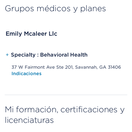
Grupos médicos y planes
Emily Mcaleer Llc
+
Specialty : Behavioral Health
37 W Fairmont Ave Ste 201, Savannah, GA 31406
Opens native map application on mobile devices
Indicaciones
Mi formación, certificaciones y
licenciaturas