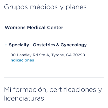
Grupos médicos y planes
Womens Medical Center
+
Specialty : Obstetrics & Gynecology
190 Handley Rd Ste A, Tyrone, GA 30290
Opens native map application on mobile devices
Indicaciones
Mi formación, certificaciones y
licenciaturas