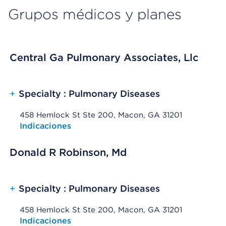
Grupos médicos y planes
Central Ga Pulmonary Associates, Llc
+
Specialty : Pulmonary Diseases
458 Hemlock St Ste 200, Macon, GA 31201
Opens native map application on mobile devices
Indicaciones
Donald R Robinson, Md
+
Specialty : Pulmonary Diseases
458 Hemlock St Ste 200, Macon, GA 31201
Opens native map application on mobile devices
Indicaciones