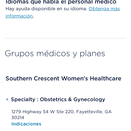
Idiomas que habla el personal médico
Hay ayuda disponible en su idioma.
Obtenga más
información
.
Grupos médicos y planes
Southern Crescent Women's Healthcare
+
Specialty : Obstetrics & Gynecology
1279 Highway 54 W Ste 220, Fayetteville, GA
30214
Opens native map application on mobile devices
Indicaciones