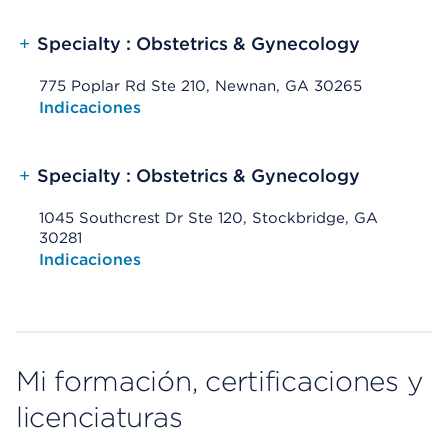
+
Specialty : Obstetrics & Gynecology
775 Poplar Rd Ste 210, Newnan, GA 30265
Opens native map application on mobile devices
Indicaciones
+
Specialty : Obstetrics & Gynecology
1045 Southcrest Dr Ste 120, Stockbridge, GA
30281
Opens native map application on mobile devices
Indicaciones
Mi formación, certificaciones y
licenciaturas