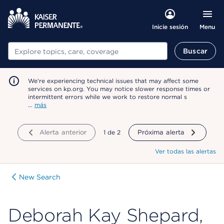
Menu
Inicie sesión
Buscar
Buscar
We're experiencing technical issues that may affect some
services on kp.org. You may notice slower response times or
intermittent errors while we work to restore normal s
…
más
Alerta anterior
mostrando
1
de
2
Próxima alerta
Ver todas las alertas
New Search
Deborah Kay Shepard,