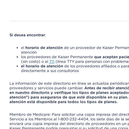
Si desea encontrar
:
el
horario de atención
de un proveedor de Kaiser Permane
atención
los proveedores de Kaiser Permanente
que aceptan pacie
(sin costo) o al
711
(línea TTY para personas con problemas
el horario de atención
de los proveedores afiliados o para
directamente a sus consultorios
La información de este directorio en línea se actualiza periódica
proveedores y servicios puede cambiar.
Antes de recibir atenci
en nuestro directorio y verifique los tipos de planes aceptados
atención") para asegurarse de que esté disponible en su plan.
atención está disponible para todos los tipos de planes.
Miembro de Medicare: Para solicitar una copia impresa del dire
Servicio a los Miembros al 1-800-232-4404, los siete días de la 
enviará una copia impresa del directorio de proveedores en un pl
Kaiser Permanente podría preguntar si su solicitud de una copia i