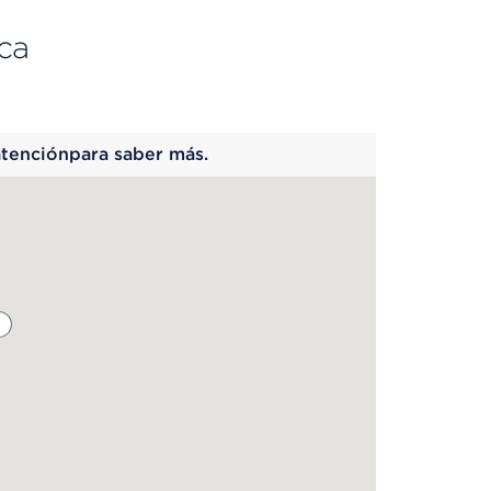
ca
 begins
atenciónpara saber más.