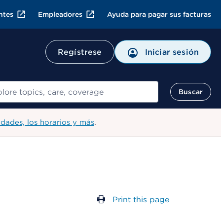
ntes
Empleadores
Ayuda para pagar sus facturas
Regístrese
Iniciar sesión
ar
Buscar
idades, los horarios y más
.
Print this page