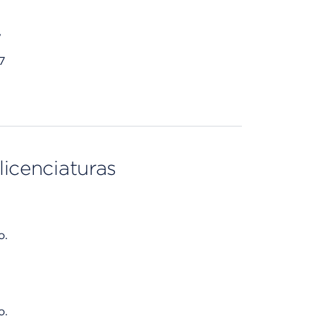
y
7
licenciaturas
o.
o.