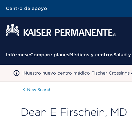
Centro de apoyo
Menú contextual
Infórmese
Compare planes
Médicos y centros
Salud y
¡Nuestro nuevo centro médico Fischer Crossings 
New Search
Dean E Firschein, MD