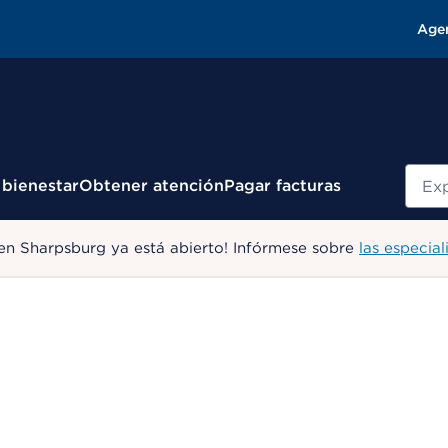
Age
Busc
 bienestar
Obtener atención
Pagar facturas
en Sharpsburg ya está abierto! Infórmese sobre
las especial