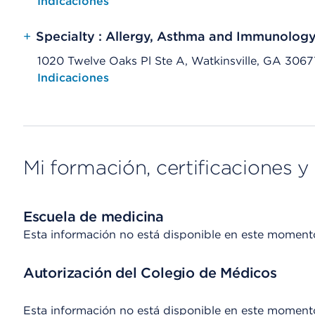
Opens native map application on mobile devices
Indicaciones
+
Specialty : Allergy, Asthma and Immunolog
1020 Twelve Oaks Pl Ste A, Watkinsville, GA 3067
Opens native map application on mobile devices
Indicaciones
Mi formación, certificaciones y 
Escuela de medicina
Esta información no está disponible en este moment
Autorización del Colegio de Médicos
Esta información no está disponible en este moment