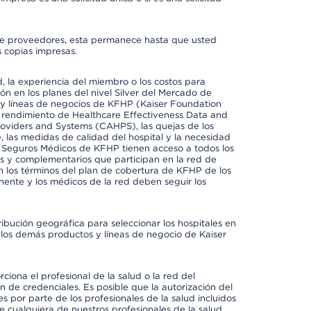
io de proveedores, esta permanece hasta que usted
 copias impresas.
 la experiencia del miembro o los costos para
ión en los planes del nivel Silver del Mercado de
y líneas de negocios de KFHP (Kaiser Foundation
el rendimiento de Healthcare Effectiveness Data and
oviders and Systems (CAHPS), las quejas de los
, las medidas de calidad del hospital y la necesidad
e Seguros Médicos de KFHP tienen acceso a todos los
les y complementarios que participan en la red de
 los términos del plan de cobertura de KFHP de los
ente y los médicos de la red deben seguir los
ribución geográfica para seleccionar los hospitales en
los demás productos y líneas de negocio de Kaiser
ciona el profesional de la salud o la red del
ón de credenciales. Es posible que la autorización del
es por parte de los profesionales de la salud incluidos
e cualquiera de nuestros profesionales de la salud,