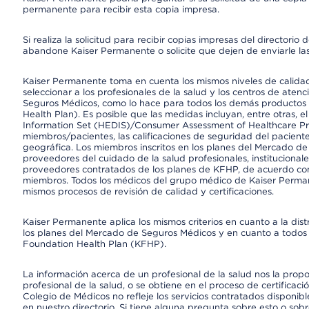
permanente para recibir esta copia impresa.
Si realiza la solicitud para recibir copias impresas del director
abandone Kaiser Permanente o solicite que dejen de enviarle las
Kaiser Permanente toma en cuenta los mismos niveles de calidad,
seleccionar a los profesionales de la salud y los centros de atenc
Seguros Médicos, como lo hace para todos los demás productos 
Health Plan). Es posible que las medidas incluyan, entre otras, 
Information Set (HEDIS)/Consumer Assessment of Healthcare Pr
miembros/pacientes, las calificaciones de seguridad del paciente
geográfica. Los miembros inscritos en los planes del Mercado d
proveedores del cuidado de la salud profesionales, instituciona
proveedores contratados de los planes de KFHP, de acuerdo con
miembros. Todos los médicos del grupo médico de Kaiser Perman
mismos procesos de revisión de calidad y certificaciones.
Kaiser Permanente aplica los mismos criterios en cuanto a la dist
los planes del Mercado de Seguros Médicos y en cuanto a todos 
Foundation Health Plan (KFHP).
La información acerca de un profesional de la salud nos la propor
profesional de la salud, o se obtiene en el proceso de certificaci
Colegio de Médicos no refleje los servicios contratados disponibl
en nuestro directorio. Si tiene alguna pregunta sobre esto o sobr