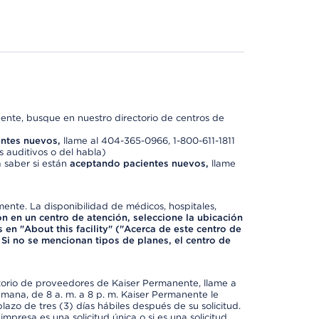
nte, busque en nuestro directorio de centros de
ntes nuevos,
llame al 404-365-0966, 1-800-611-1811
 auditivos o del habla)
 saber si están
aceptando pacientes nuevos,
llame
mente. La disponibilidad de médicos, hospitales,
ón en un centro de atención, seleccione la ubicación
 en "About this facility" ("Acerca de este centro de
 Si no se mencionan tipos de planes, el centro de
ctorio de proveedores de Kaiser Permanente, llame a
semana, de 8 a. m. a 8 p. m. Kaiser Permanente le
azo de tres (3) días hábiles después de su solicitud.
mpresa es una solicitud única o si es una solicitud