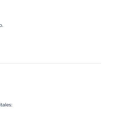
o.
tales: