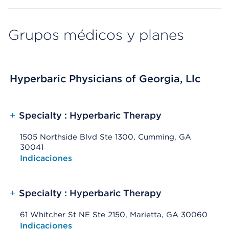
Grupos médicos y planes
Hyperbaric Physicians of Georgia, Llc
+
Specialty : Hyperbaric Therapy
1505 Northside Blvd Ste 1300, Cumming, GA
30041
Opens native map application on mobile devices
Indicaciones
+
Specialty : Hyperbaric Therapy
61 Whitcher St NE Ste 2150, Marietta, GA 30060
Opens native map application on mobile devices
Indicaciones