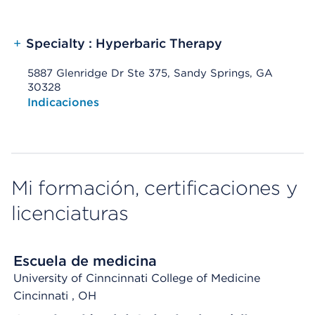
+
Specialty : Hyperbaric Therapy
5887 Glenridge Dr Ste 375, Sandy Springs, GA
30328
Opens native map application on mobile devices
Indicaciones
Mi formación, certificaciones y
licenciaturas
Escuela de medicina
University of Cinncinnati College of Medicine
Cincinnati
, OH