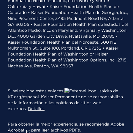
Foundation Health Plan, Inc., en el Norte y Sur de
California y Hawái • Kaiser Foundation Health Plan de
Colorado • Kaiser Foundation Health Plan de Georgia, Inc.,
Nine Piedmont Center, 3495 Piedmont Road NE, Atlanta,
GA 30305 • Kaiser Foundation Health Plan de Estados del
Atlántico Medio, Inc., en Maryland, Virginia, y Washington,
D.C., 4000 Garden City Drive, Hyattsville, MD, 20785 •
Kaiser Foundation Health Plan del Noroeste, 500 NE
Multnomah St., Suite 100, Portland, OR 97232 • Kaiser
Foundation Health Plan of Washington or Kaiser
Foundation Health Plan of Washington Options, Inc., 2715
Naches Ave, Renton, WA 98057
Si selecciona estos enlaces
saldrá de
KP.org/espanol. Kaiser Permanente no se responsabiliza
de la información o las políticas de sitios web
externos.
Detalles
.
Para obtener la mejor experiencia, se recomienda
Adobe
Acrobat
para leer archivos PDFs.