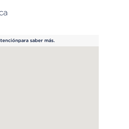
ca
 begins
atenciónpara saber más.