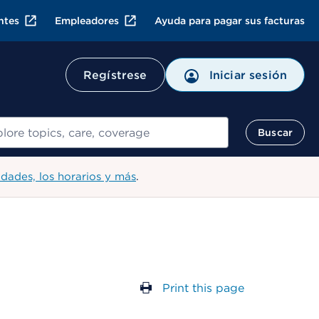
ntes
Empleadores
Ayuda para pagar sus facturas
Regístrese
Iniciar sesión
ar
Buscar
idades, los horarios y más
.
Print this page