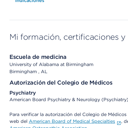
Opens native map application on mobile devices
Indicaciones
Mi formación, certificaciones y 
Escuela de medicina
University of Alabama at Birmingham
Birmingham
, AL
Autorización del Colegio de Médicos
Psychiatry
American Board Psychiatry & Neurology (Psychiatry
Para verificar la autorización del Colegio de Médicos d
web del
American Board of Medical Specialties
, d