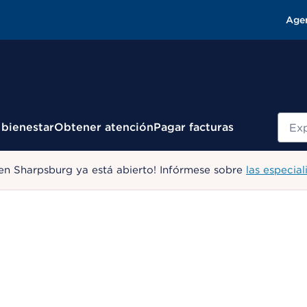
Age
Busc
 bienestar
Obtener atención
Pagar facturas
en Sharpsburg ya está abierto! Infórmese sobre
las especial