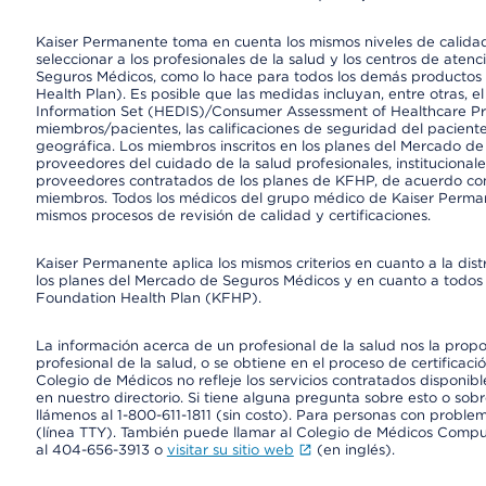
Kaiser Permanente toma en cuenta los mismos niveles de calidad,
seleccionar a los profesionales de la salud y los centros de atenc
Seguros Médicos, como lo hace para todos los demás productos 
Health Plan). Es posible que las medidas incluyan, entre otras, 
Information Set (HEDIS)/Consumer Assessment of Healthcare Pr
miembros/pacientes, las calificaciones de seguridad del paciente
geográfica. Los miembros inscritos en los planes del Mercado d
proveedores del cuidado de la salud profesionales, instituciona
proveedores contratados de los planes de KFHP, de acuerdo con
miembros. Todos los médicos del grupo médico de Kaiser Perman
mismos procesos de revisión de calidad y certificaciones.
Kaiser Permanente aplica los mismos criterios en cuanto a la dist
los planes del Mercado de Seguros Médicos y en cuanto a todos 
Foundation Health Plan (KFHP).
La información acerca de un profesional de la salud nos la propor
profesional de la salud, o se obtiene en el proceso de certificaci
Colegio de Médicos no refleje los servicios contratados disponibl
en nuestro directorio. Si tiene alguna pregunta sobre esto o sobr
llámenos al 1-800-611-1811 (sin costo). Para personas con proble
(línea TTY). También puede llamar al Colegio de Médicos Comp
al 404-656-3913 o
visitar su sitio web
(en inglés).