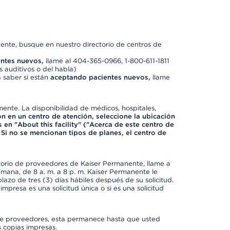
nte, busque en nuestro directorio de centros de
ntes nuevos,
llame al 404-365-0966, 1-800-611-1811
 auditivos o del habla)
 saber si están
aceptando pacientes nuevos,
llame
mente. La disponibilidad de médicos, hospitales,
ón en un centro de atención, seleccione la ubicación
 en "About this facility" ("Acerca de este centro de
 Si no se mencionan tipos de planes, el centro de
ctorio de proveedores de Kaiser Permanente, llame a
semana, de 8 a. m. a 8 p. m. Kaiser Permanente le
azo de tres (3) días hábiles después de su solicitud.
mpresa es una solicitud única o si es una solicitud
io de proveedores, esta permanece hasta que usted
 copias impresas.