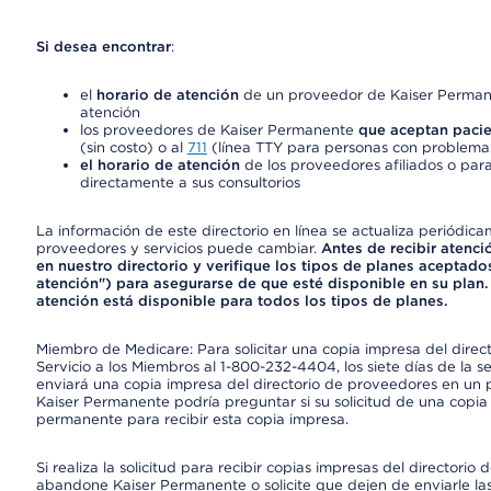
Si desea encontrar
:
el
horario de atención
de un proveedor de Kaiser Permane
atención
los proveedores de Kaiser Permanente
que aceptan pacie
(sin costo) o al
711
(línea TTY para personas con problemas
el horario de atención
de los proveedores afiliados o para
directamente a sus consultorios
La información de este directorio en línea se actualiza periódica
proveedores y servicios puede cambiar.
Antes de recibir atenci
en nuestro directorio y verifique los tipos de planes aceptados
atención") para asegurarse de que esté disponible en su plan.
atención está disponible para todos los tipos de planes.
Miembro de Medicare: Para solicitar una copia impresa del dire
Servicio a los Miembros al 1-800-232-4404, los siete días de la 
enviará una copia impresa del directorio de proveedores en un pl
Kaiser Permanente podría preguntar si su solicitud de una copia i
permanente para recibir esta copia impresa.
Si realiza la solicitud para recibir copias impresas del director
abandone Kaiser Permanente o solicite que dejen de enviarle las