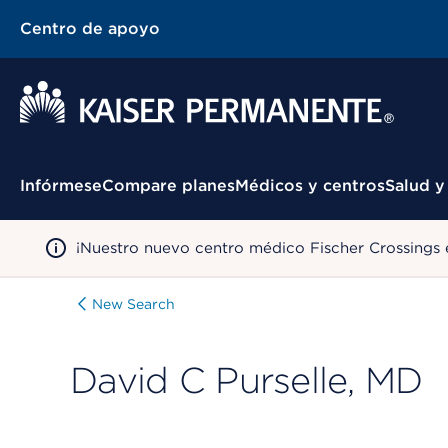
Centro de apoyo
Menú contextual
Infórmese
Compare planes
Médicos y centros
Salud y
¡Nuestro nuevo centro médico Fischer Crossings 
New Search
David C Purselle, MD