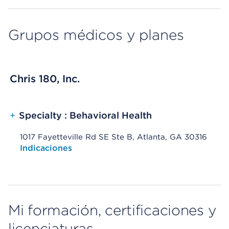
Grupos médicos y planes
Chris 180, Inc.
+
Specialty : Behavioral Health
1017 Fayetteville Rd SE Ste B, Atlanta, GA 30316
Opens native map application on mobile devices
Indicaciones
Mi formación, certificaciones y
licenciaturas