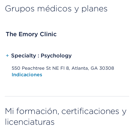
Grupos médicos y planes
The Emory Clinic
+
Specialty : Psychology
550 Peachtree St NE Fl 8, Atlanta, GA 30308
Opens native map application on mobile devices
Indicaciones
Mi formación, certificaciones y
licenciaturas