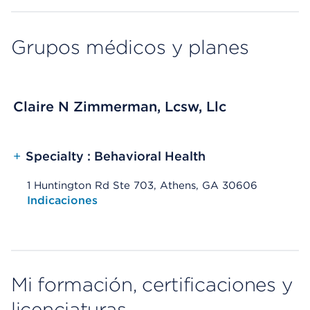
Grupos médicos y planes
Claire N Zimmerman, Lcsw, Llc
+
Specialty : Behavioral Health
1 Huntington Rd Ste 703, Athens, GA 30606
Opens native map application on mobile devices
Indicaciones
Mi formación, certificaciones y
licenciaturas