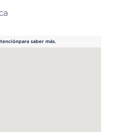
ca
 begins
atenciónpara saber más.