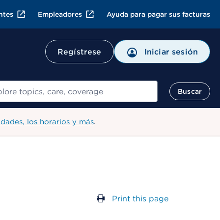
ntes
Empleadores
Ayuda para pagar sus facturas
Regístrese
Iniciar sesión
ar
Buscar
idades, los horarios y más
.
Print this page