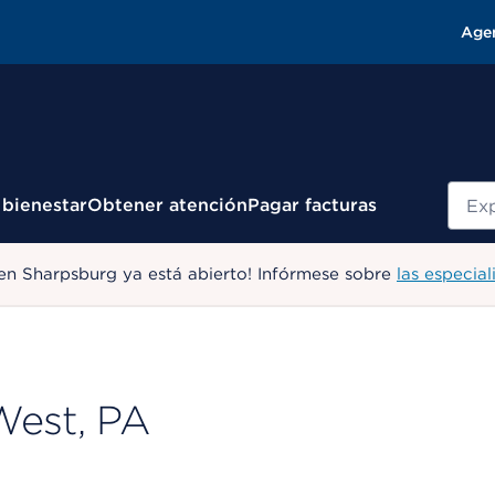
Age
Busc
 bienestar
Obtener atención
Pagar facturas
en Sharpsburg ya está abierto! Infórmese sobre
las especial
West, PA