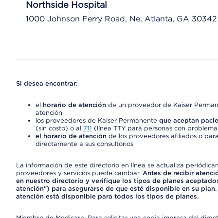
Northside Hospital
1000 Johnson Ferry Road, Ne, Atlanta, GA 30342
Si desea encontrar
:
el
horario de atención
de un proveedor de Kaiser Permane
atención
los proveedores de Kaiser Permanente
que aceptan pacie
(sin costo) o al
711
(línea TTY para personas con problemas
el horario de atención
de los proveedores afiliados o para
directamente a sus consultorios
La información de este directorio en línea se actualiza periódica
proveedores y servicios puede cambiar.
Antes de recibir atenci
en nuestro directorio y verifique los tipos de planes aceptados
atención") para asegurarse de que esté disponible en su plan.
atención está disponible para todos los tipos de planes.
Miembro de Medicare: Para solicitar una copia impresa del dire