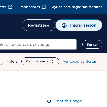
ntes
Empleadores
Ayuda para pagar sus facturas
Regístrese
Iniciar sesión
ar
Buscar
mostrando
1
de
2
Próxima alerta
Ver todas las alertas
Print this page