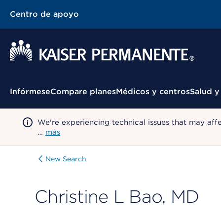
Centro de apoyo
Menú contextual
Infórmese
Compare planes
Médicos y centros
Salud y
We're experiencing technical issues that may aff
…
más
New Search
Christine L Bao, MD