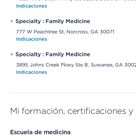
Opens native map application on mobile devices
Indicaciones
+
Specialty : Family Medicine
777 W Peachtree St, Norcross, GA 30071
Opens native map application on mobile devices
Indicaciones
+
Specialty : Family Medicine
3895 Johns Creek Pkwy Ste B, Suwanee, GA 300
Opens native map application on mobile devices
Indicaciones
Mi formación, certificaciones y 
Escuela de medicina