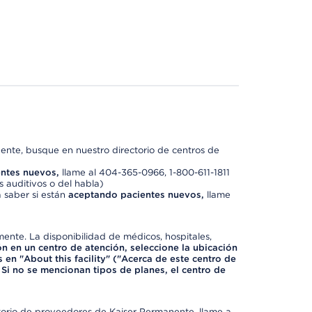
nte, busque en nuestro directorio de centros de
ntes nuevos,
llame al 404-365-0966, 1-800-611-1811
 auditivos o del habla)
 saber si están
aceptando pacientes nuevos,
llame
mente. La disponibilidad de médicos, hospitales,
ón en un centro de atención, seleccione la ubicación
 en "About this facility" ("Acerca de este centro de
 Si no se mencionan tipos de planes, el centro de
ctorio de proveedores de Kaiser Permanente, llame a