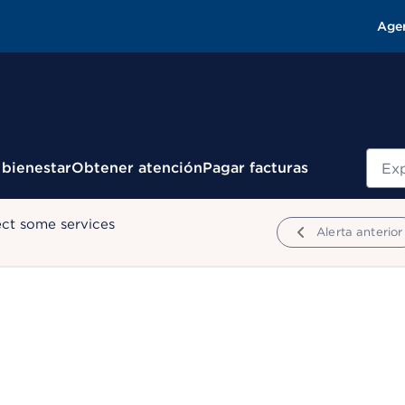
Age
Busc
 bienestar
Obtener atención
Pagar facturas
ect some services
Alerta anterior