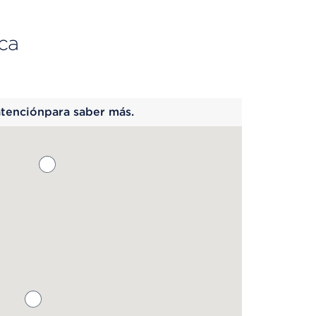
ca
 begins
atenciónpara saber más.