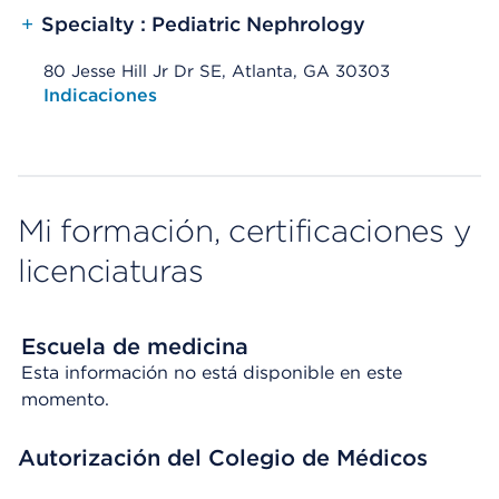
+
Specialty : Pediatric Nephrology
80 Jesse Hill Jr Dr SE, Atlanta, GA 30303
Opens native map application on mobile devices
Indicaciones
Mi formación, certificaciones y
licenciaturas
Escuela de medicina
Esta información no está disponible en este
momento.
Autorización del Colegio de Médicos