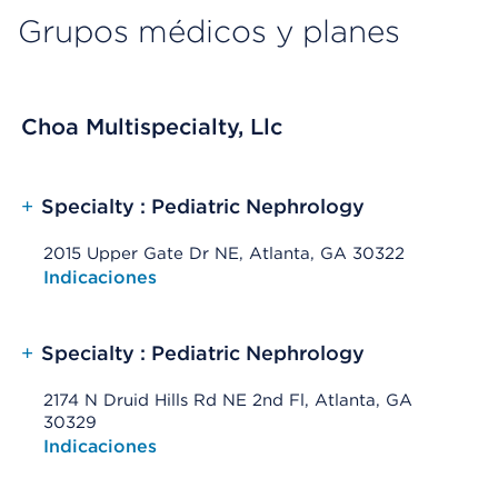
Grupos médicos y planes
Choa Multispecialty, Llc
+
Specialty : Pediatric Nephrology
2015 Upper Gate Dr NE, Atlanta, GA 30322
Opens native map application on mobile devices
Indicaciones
+
Specialty : Pediatric Nephrology
2174 N Druid Hills Rd NE 2nd Fl, Atlanta, GA
30329
Opens native map application on mobile devices
Indicaciones