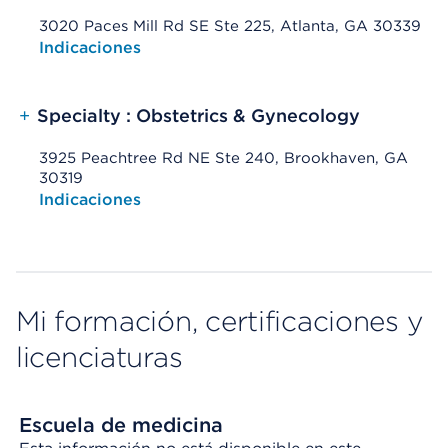
3020 Paces Mill Rd SE Ste 225, Atlanta, GA 30339
Opens native map application on mobile devices
Indicaciones
+
Specialty : Obstetrics & Gynecology
3925 Peachtree Rd NE Ste 240, Brookhaven, GA
30319
Opens native map application on mobile devices
Indicaciones
Mi formación, certificaciones y
licenciaturas
Escuela de medicina