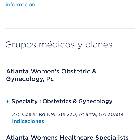
información
.
Grupos médicos y planes
Atlanta Women's Obstetric &
Gynecology, Pc
+
Specialty : Obstetrics & Gynecology
275 Collier Rd NW Ste 230, Atlanta, GA 30309
Opens native map application on mobile devices
Indicaciones
Atlanta Womens Healthcare Specialists