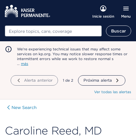
Menu
Inicie sesión
Buscar
Buscar
We're experiencing technical issues that may affect some
services on kp.org. You may notice slower response times or
intermittent errors while we work to restore normal s
…
más
Alerta anterior
mostrando
1
de
2
Próxima alerta
Ver todas las alertas
New Search
Caroline Reed, MD