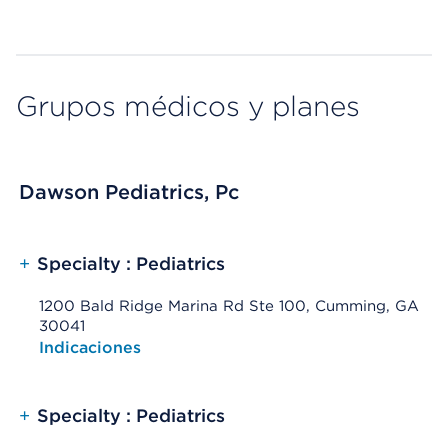
Grupos médicos y planes
Dawson Pediatrics, Pc
+
Specialty : Pediatrics
1200 Bald Ridge Marina Rd Ste 100, Cumming, GA
30041
Opens native map application on mobile devices
Indicaciones
+
Specialty : Pediatrics