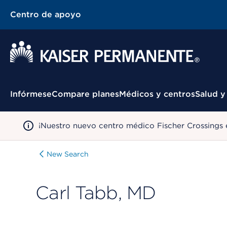
Centro de apoyo
Menú contextual
Infórmese
Compare planes
Médicos y centros
Salud y
¡Nuestro nuevo centro médico Fischer Crossings 
New Search
Carl Tabb, MD