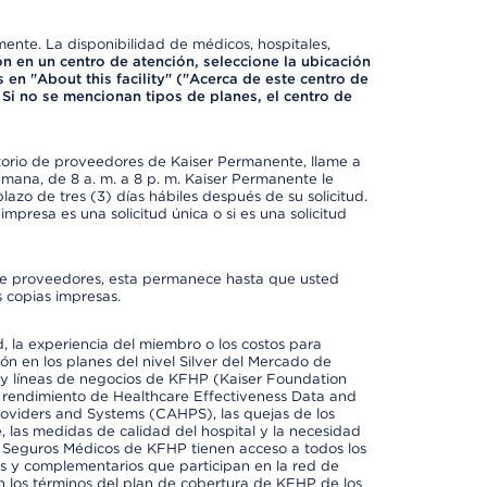
mente. La disponibilidad de médicos, hospitales,
ón en un centro de atención, seleccione la ubicación
 en "About this facility" ("Acerca de este centro de
 Si no se mencionan tipos de planes, el centro de
ctorio de proveedores de Kaiser Permanente, llame a
semana, de 8 a. m. a 8 p. m. Kaiser Permanente le
azo de tres (3) días hábiles después de su solicitud.
mpresa es una solicitud única o si es una solicitud
io de proveedores, esta permanece hasta que usted
 copias impresas.
 la experiencia del miembro o los costos para
ión en los planes del nivel Silver del Mercado de
y líneas de negocios de KFHP (Kaiser Foundation
el rendimiento de Healthcare Effectiveness Data and
oviders and Systems (CAHPS), las quejas de los
, las medidas de calidad del hospital y la necesidad
e Seguros Médicos de KFHP tienen acceso a todos los
les y complementarios que participan en la red de
 los términos del plan de cobertura de KFHP de los