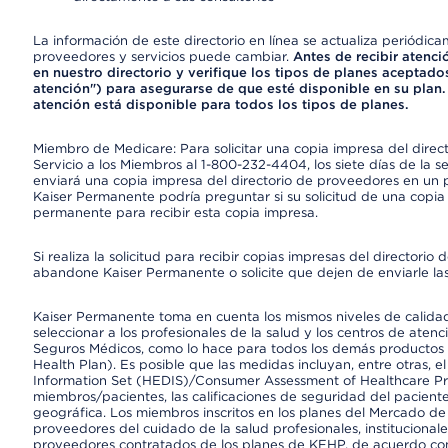
La información de este directorio en línea se actualiza periódica
proveedores y servicios puede cambiar.
Antes de recibir atenci
en nuestro directorio y verifique los tipos de planes aceptados
atención") para asegurarse de que esté disponible en su plan.
atención está disponible para todos los tipos de planes.
Miembro de Medicare: Para solicitar una copia impresa del dire
Servicio a los Miembros al 1-800-232-4404, los siete días de la 
enviará una copia impresa del directorio de proveedores en un pl
Kaiser Permanente podría preguntar si su solicitud de una copia i
permanente para recibir esta copia impresa.
Si realiza la solicitud para recibir copias impresas del director
abandone Kaiser Permanente o solicite que dejen de enviarle las
Kaiser Permanente toma en cuenta los mismos niveles de calidad,
seleccionar a los profesionales de la salud y los centros de atenc
Seguros Médicos, como lo hace para todos los demás productos 
Health Plan). Es posible que las medidas incluyan, entre otras, 
Information Set (HEDIS)/Consumer Assessment of Healthcare Pr
miembros/pacientes, las calificaciones de seguridad del paciente
geográfica. Los miembros inscritos en los planes del Mercado d
proveedores del cuidado de la salud profesionales, instituciona
proveedores contratados de los planes de KFHP, de acuerdo con