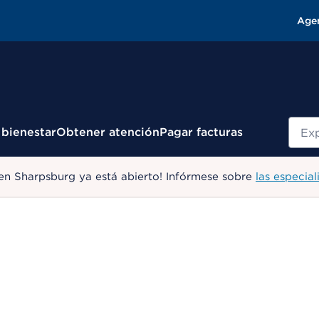
Age
Busc
 bienestar
Obtener atención
Pagar facturas
en Sharpsburg ya está abierto! Infórmese sobre
las especial