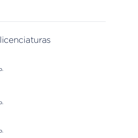
licenciaturas
o.
o.
o.