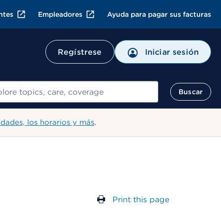
ntes
Empleadores
Ayuda para pagar sus facturas
Regístrese
Iniciar sesión
ar
Buscar
idades, los horarios y más
.
Print this page