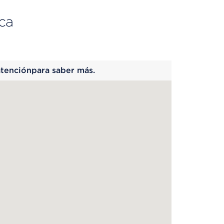
ca
 begins
atenciónpara saber más.