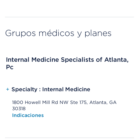
Grupos médicos y planes
Internal Medicine Specialists of Atlanta,
Pc
+
Specialty : Internal Medicine
1800 Howell Mill Rd NW Ste 175, Atlanta, GA
30318
Opens native map application on mobile devices
Indicaciones