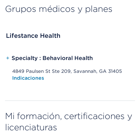
Grupos médicos y planes
Lifestance Health
+
Specialty : Behavioral Health
4849 Paulsen St Ste 209, Savannah, GA 31405
Opens native map application on mobile devices
Indicaciones
Mi formación, certificaciones y
licenciaturas