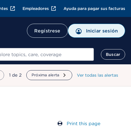
ntes
Empleadores
Ayuda para pagar sus facturas
Regístrese
Iniciar sesión
ar
Buscar
mostrando
1
de
2
Próxima alerta
Ver todas las alertas
Print this page