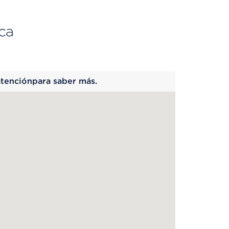
ca
 begins
atenciónpara saber más.