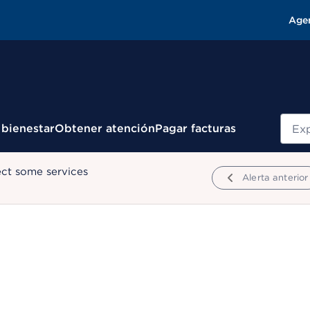
Age
Busc
 bienestar
Obtener atención
Pagar facturas
ect some services
Alerta anterior