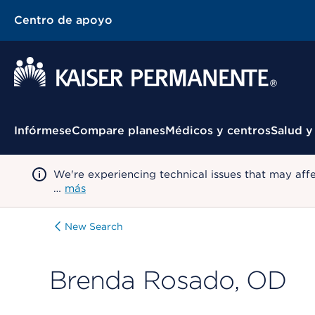
Centro de apoyo
Menú contextual
Infórmese
Compare planes
Médicos y centros
Salud y
We're experiencing technical issues that may aff
…
más
New Search
Brenda Rosado, OD