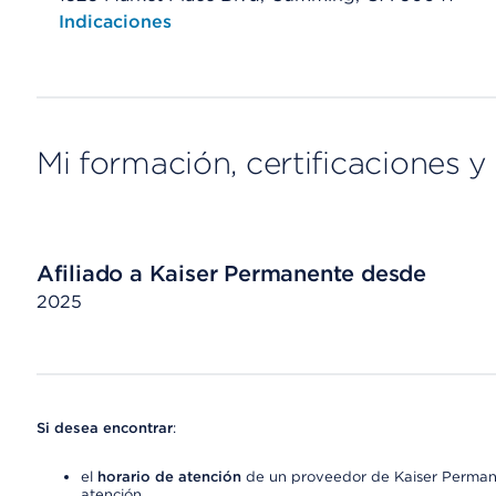
Opens native map application on mobile devices
Indicaciones
Mi formación, certificaciones y 
Afiliado a Kaiser Permanente desde
2025
Si desea encontrar
:
el
horario de atención
de un proveedor de Kaiser Permane
atención