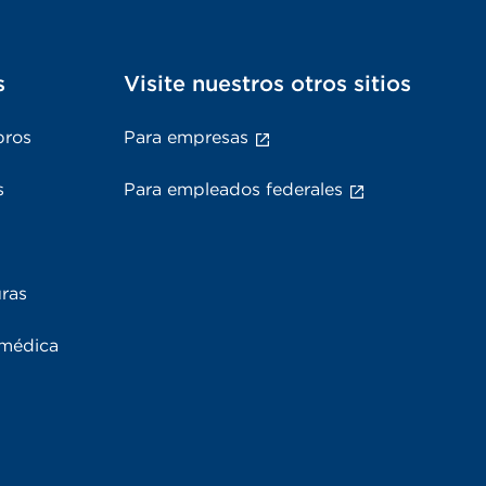
s
Visite nuestros otros sitios
bros
Para empresas
s
Para empleados federales
uras
 médica