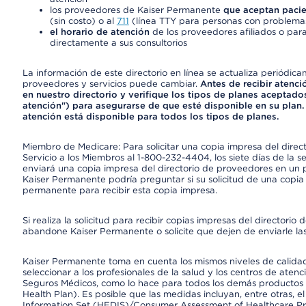
los proveedores de Kaiser Permanente
que aceptan pacie
(sin costo) o al
711
(línea TTY para personas con problemas
el horario de atención
de los proveedores afiliados o para
directamente a sus consultorios
La información de este directorio en línea se actualiza periódica
proveedores y servicios puede cambiar.
Antes de recibir atenci
en nuestro directorio y verifique los tipos de planes aceptados
atención") para asegurarse de que esté disponible en su plan.
atención está disponible para todos los tipos de planes.
Miembro de Medicare: Para solicitar una copia impresa del dire
Servicio a los Miembros al 1-800-232-4404, los siete días de la 
enviará una copia impresa del directorio de proveedores en un pl
Kaiser Permanente podría preguntar si su solicitud de una copia i
permanente para recibir esta copia impresa.
Si realiza la solicitud para recibir copias impresas del director
abandone Kaiser Permanente o solicite que dejen de enviarle las
Kaiser Permanente toma en cuenta los mismos niveles de calidad,
seleccionar a los profesionales de la salud y los centros de atenc
Seguros Médicos, como lo hace para todos los demás productos 
Health Plan). Es posible que las medidas incluyan, entre otras, 
Information Set (HEDIS)/Consumer Assessment of Healthcare Pr