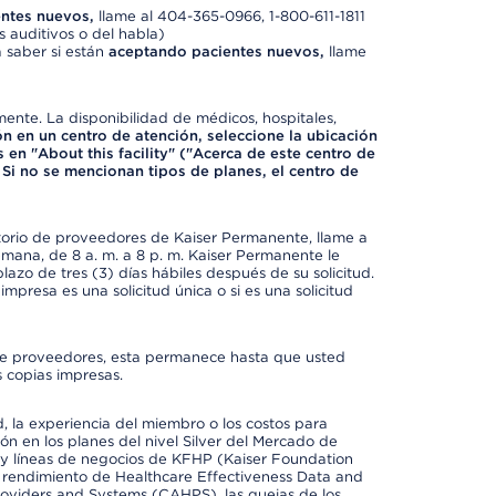
ntes nuevos,
llame al 404-365-0966, 1-800-611-1811
 auditivos o del habla)
 saber si están
aceptando pacientes nuevos,
llame
mente. La disponibilidad de médicos, hospitales,
ón en un centro de atención, seleccione la ubicación
 en "About this facility" ("Acerca de este centro de
 Si no se mencionan tipos de planes, el centro de
ctorio de proveedores de Kaiser Permanente, llame a
semana, de 8 a. m. a 8 p. m. Kaiser Permanente le
azo de tres (3) días hábiles después de su solicitud.
mpresa es una solicitud única o si es una solicitud
io de proveedores, esta permanece hasta que usted
 copias impresas.
 la experiencia del miembro o los costos para
ión en los planes del nivel Silver del Mercado de
y líneas de negocios de KFHP (Kaiser Foundation
el rendimiento de Healthcare Effectiveness Data and
oviders and Systems (CAHPS), las quejas de los