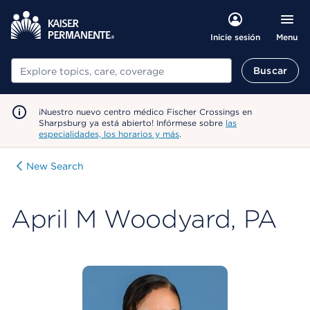
Menu
Inicie sesión
Buscar
Buscar
¡Nuestro nuevo centro médico Fischer Crossings en
Sharpsburg ya está abierto! Infórmese sobre
las
especialidades, los horarios y más
.
New Search
April M Woodyard, PA