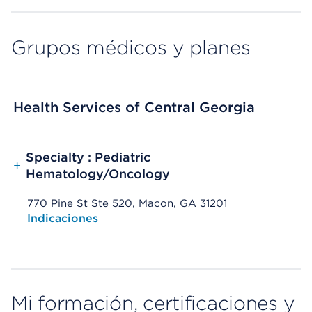
Grupos médicos y planes
Health Services of Central Georgia
Specialty : Pediatric
+
Hematology/Oncology
770 Pine St Ste 520, Macon, GA 31201
Opens native map application on mobile devices
Indicaciones
Mi formación, certificaciones y