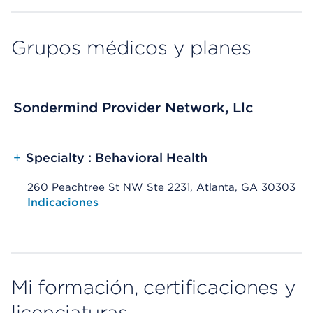
Grupos médicos y planes
Sondermind Provider Network, Llc
+
Specialty : Behavioral Health
260 Peachtree St NW Ste 2231, Atlanta, GA 30303
Opens native map application on mobile devices
Indicaciones
Mi formación, certificaciones y
licenciaturas