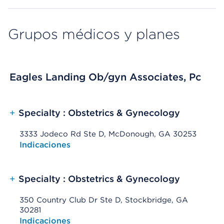
Grupos médicos y planes
Eagles Landing Ob/gyn Associates, Pc
+
Specialty : Obstetrics & Gynecology
3333 Jodeco Rd Ste D, McDonough, GA 30253
Opens native map application on mobile devices
Indicaciones
+
Specialty : Obstetrics & Gynecology
350 Country Club Dr Ste D, Stockbridge, GA
30281
Opens native map application on mobile devices
Indicaciones