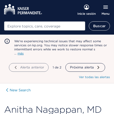
Menu
Inicie sesión
Buscar
Buscar
We're experiencing technical issues that may affect some
services on kp.org. You may notice slower response times or
intermittent errors while we work to restore normal s
…
más
Alerta anterior
mostrando
1
de
2
Próxima alerta
Ver todas las alertas
New Search
Anitha Nagappan, MD