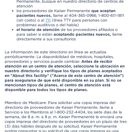
Permanente, busque en nuestro directorio de centros de
atención
los proveedores de Kaiser Permanente
que aceptan
pacientes nuevos,
llame al 404-365-0966, 1-800-611-1811
(sin costo) o al
711
(línea TTY para personas con
problemas auditivos o del habla)
el horario de atención
de los proveedores afiliados o
para saber si están
aceptando pacientes nuevos,
llame
directamente a sus consultorios
La información de este directorio en línea se actualiza
periódicamente. La disponibilidad de médicos, hospitales,
proveedores y servicios puede cambiar.
Antes de recibir
atención en un centro de atención, seleccione la ubicación en
nuestro directorio y verifique los tipos de planes aceptados
en "About this facility" ("Acerca de este centro de atención")
para asegurarse de que esté disponible en su plan. Si no se
mencionan tipos de planes, el centro de atención está
disponible para todos los tipos de planes.
Miembro de Medicare: Para solicitar una copia impresa del
directorio de proveedores de Kaiser Permanente, llame a
Servicio a los Miembros al 1-800-232-4404, los siete días de la
semana, de 8 a. m. a 8 p. m. Kaiser Permanente le enviará una
copia impresa del directorio de proveedores en un plazo de tres
(3) días hábiles después de su solicitud. Kaiser Permanente
podría preguntar si su solicitud de una copia impresa es una