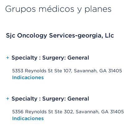
Grupos médicos y planes
Sjc Oncology Services-georgia, Llc
+
Specialty : Surgery: General
5353 Reynolds St Ste 107, Savannah, GA 31405
Opens native map application on mobile devices
Indicaciones
+
Specialty : Surgery: General
5356 Reynolds St Ste 302, Savannah, GA 31405
Opens native map application on mobile devices
Indicaciones