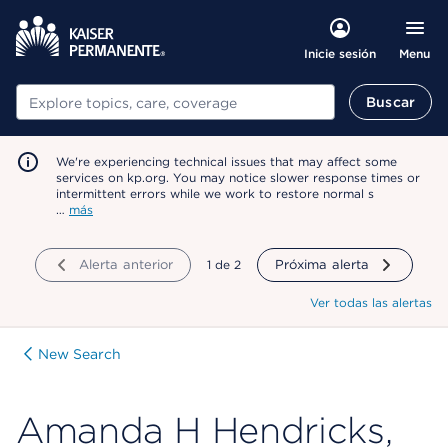
Menu
Inicie sesión
Buscar
Buscar
We're experiencing technical issues that may affect some
services on kp.org. You may notice slower response times or
intermittent errors while we work to restore normal s
…
más
Alerta anterior
mostrando
1
de
2
Próxima alerta
Ver todas las alertas
New Search
Amanda H Hendricks,