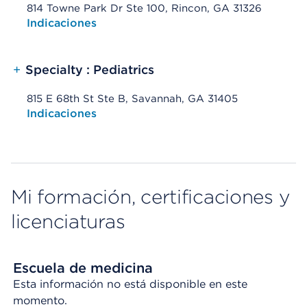
814 Towne Park Dr Ste 100, Rincon, GA 31326
Opens native map application on mobile devices
Indicaciones
+
Specialty : Pediatrics
815 E 68th St Ste B, Savannah, GA 31405
Opens native map application on mobile devices
Indicaciones
Mi formación, certificaciones y
licenciaturas
Escuela de medicina
Esta información no está disponible en este
momento.