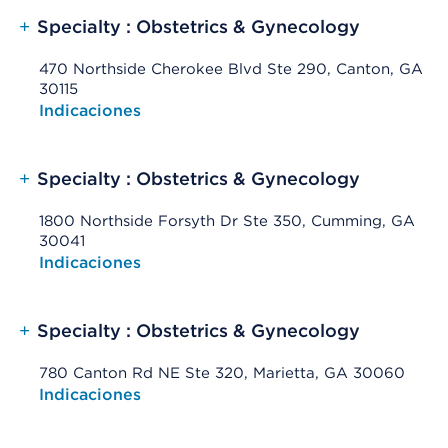
+
Specialty : Obstetrics & Gynecology
470 Northside Cherokee Blvd Ste 290, Canton, GA
30115
Opens native map application on mobile devices
Indicaciones
+
Specialty : Obstetrics & Gynecology
1800 Northside Forsyth Dr Ste 350, Cumming, GA
30041
Opens native map application on mobile devices
Indicaciones
+
Specialty : Obstetrics & Gynecology
780 Canton Rd NE Ste 320, Marietta, GA 30060
Opens native map application on mobile devices
Indicaciones