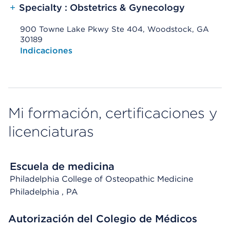
+
Specialty : Obstetrics & Gynecology
900 Towne Lake Pkwy Ste 404, Woodstock, GA
30189
Opens native map application on mobile devices
Indicaciones
Mi formación, certificaciones y
licenciaturas
Escuela de medicina
Philadelphia College of Osteopathic Medicine
Philadelphia
, PA
Autorización del Colegio de Médicos