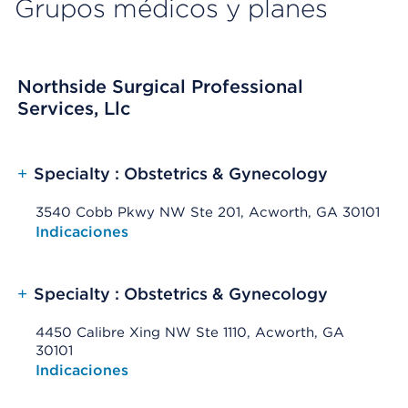
Grupos médicos y planes
Northside Surgical Professional
Services, Llc
+
Specialty : Obstetrics & Gynecology
3540 Cobb Pkwy NW Ste 201, Acworth, GA 30101
Opens native map application on mobile devices
Indicaciones
+
Specialty : Obstetrics & Gynecology
4450 Calibre Xing NW Ste 1110, Acworth, GA
30101
Opens native map application on mobile devices
Indicaciones