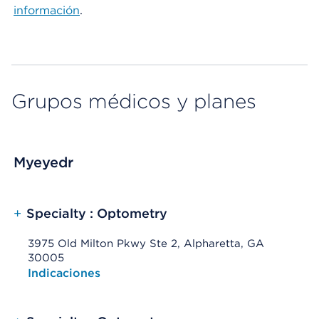
información
.
Grupos médicos y planes
Myeyedr
+
Specialty : Optometry
3975 Old Milton Pkwy Ste 2, Alpharetta, GA
30005
Opens native map application on mobile devices
Indicaciones