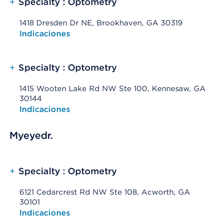
+
Specialty : Optometry
1418 Dresden Dr NE, Brookhaven, GA 30319
Opens native map application on mobile devices
Indicaciones
+
Specialty : Optometry
1415 Wooten Lake Rd NW Ste 100, Kennesaw, GA
30144
Opens native map application on mobile devices
Indicaciones
Myeyedr.
+
Specialty : Optometry
6121 Cedarcrest Rd NW Ste 108, Acworth, GA
30101
Opens native map application on mobile devices
Indicaciones