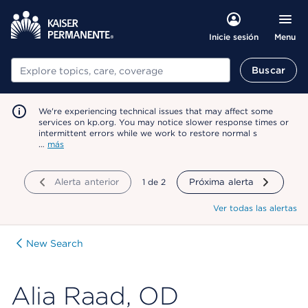
Menu
Inicie sesión
Buscar
Buscar
We're experiencing technical issues that may affect some
services on kp.org. You may notice slower response times or
intermittent errors while we work to restore normal s
…
más
Alerta anterior
mostrando
1
de
2
Próxima alerta
Ver todas las alertas
New Search
Alia Raad, OD