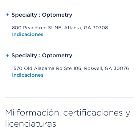
+
Specialty : Optometry
800 Peachtree St NE, Atlanta, GA 30308
Opens native map application on mobile devices
Indicaciones
+
Specialty : Optometry
1570 Old Alabama Rd Ste 106, Roswell, GA 30076
Opens native map application on mobile devices
Indicaciones
Mi formación, certificaciones y
licenciaturas