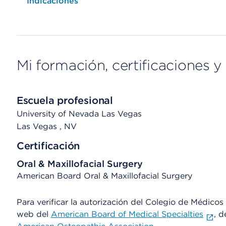
Opens native map application on mobile devices
Indicaciones
Mi formación, certificaciones y 
Escuela profesional
University of Nevada Las Vegas
Las Vegas
, NV
Certificación
Oral & Maxillofacial Surgery
American Board Oral & Maxillofacial Surgery
Para verificar la autorización del Colegio de Médicos d
web del
American Board of Medical Specialties
, d