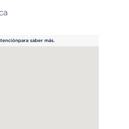
ca
 begins
atenciónpara saber más.