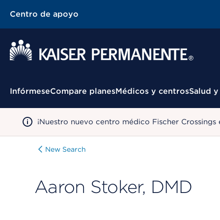
Centro de apoyo
Menú contextual
Infórmese
Compare planes
Médicos y centros
Salud y
¡Nuestro nuevo centro médico Fischer Crossings 
New Search
Aaron Stoker, DMD