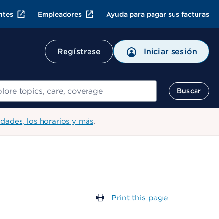
ntes
Empleadores
Ayuda para pagar sus facturas
Regístrese
Iniciar sesión
ar
Buscar
idades, los horarios y más
.
Print this page