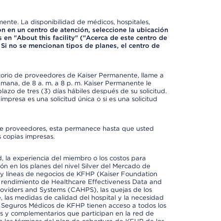
mente. La disponibilidad de médicos, hospitales,
ón en un centro de atención, seleccione la ubicación
 en "About this facility" ("Acerca de este centro de
 Si no se mencionan tipos de planes, el centro de
ctorio de proveedores de Kaiser Permanente, llame a
semana, de 8 a. m. a 8 p. m. Kaiser Permanente le
azo de tres (3) días hábiles después de su solicitud.
mpresa es una solicitud única o si es una solicitud
io de proveedores, esta permanece hasta que usted
 copias impresas.
 la experiencia del miembro o los costos para
ión en los planes del nivel Silver del Mercado de
y líneas de negocios de KFHP (Kaiser Foundation
el rendimiento de Healthcare Effectiveness Data and
oviders and Systems (CAHPS), las quejas de los
, las medidas de calidad del hospital y la necesidad
e Seguros Médicos de KFHP tienen acceso a todos los
les y complementarios que participan en la red de