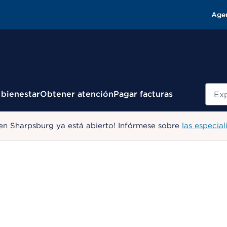
Age
Busc
 bienestar
Obtener atención
Pagar facturas
en Sharpsburg ya está abierto! Infórmese sobre
las especial