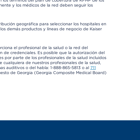
 los términos del plan de cobertura de KFHP de los
ente y los médicos de la red deben seguir los
ribución geográfica para seleccionar los hospitales en
los demás productos y líneas de negocio de Kaiser
ciona el profesional de la salud o la red del
ón de credenciales. Es posible que la autorización del
es por parte de los profesionales de la salud incluidos
e cualquiera de nuestros profesionales de la salud,
mas auditivos o del habla: 1-888-865-5813 o al
711
uesto de Georgia (Georgia Composite Medical Board)