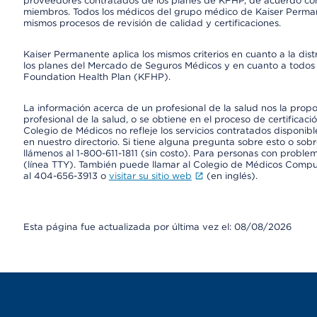
proveedores contratados de los planes de KFHP, de acuerdo con
miembros. Todos los médicos del grupo médico de Kaiser Perman
mismos procesos de revisión de calidad y certificaciones.
Kaiser Permanente aplica los mismos criterios en cuanto a la dist
los planes del Mercado de Seguros Médicos y en cuanto a todos 
Foundation Health Plan (KFHP).
La información acerca de un profesional de la salud nos la propor
profesional de la salud, o se obtiene en el proceso de certificaci
Colegio de Médicos no refleje los servicios contratados disponibl
en nuestro directorio. Si tiene alguna pregunta sobre esto o sobr
llámenos al 1-800-611-1811 (sin costo). Para personas con proble
(línea TTY). También puede llamar al Colegio de Médicos Comp
al 404-656-3913 o
visitar su sitio web
(en inglés).
Esta página fue actualizada por última vez el: 08/08/2026