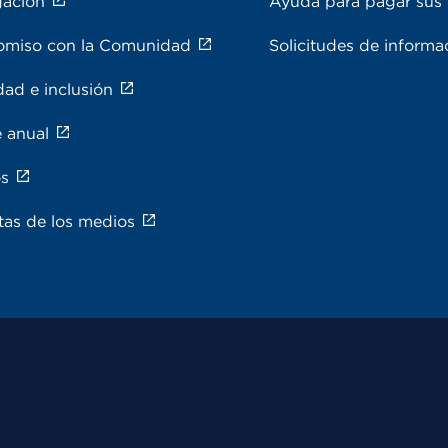
gación
Ayuda para pagar sus 
miso con la Comunidad
Solicitudes de inform
dad e inclusión
 anual
s
as de los medios