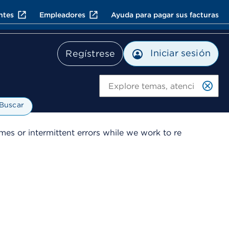
ntes
Empleadores
Ayuda para pagar sus facturas
Iniciar sesión
Regístrese
Bu
Buscar
es or intermittent errors while we work to re