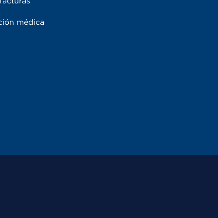
facturas
ación médica