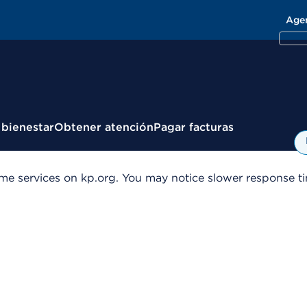
Age
 bienestar
Obtener atención
Pagar facturas
me services on kp.org. You may notice slower response tim