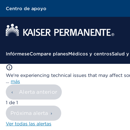
Centro de apoyo
Menú contextual
Infórmese
Compare planes
Médicos y centros
Salud y
We're experiencing technical issues that may affect so
…
más
Alerta anterior
mostrando
1
de
1
Próxima alerta
Ver todas las alertas