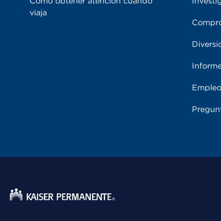
Cómo obtener atención cuando
Investi
viaja
Compro
Diversi
Informe
Empleo
Pregunt