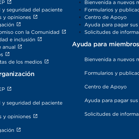
KP
Bienvenida a nuevos 
 y seguridad del paciente
Formularios y publica
s y opiniones
Centro de Apoyo
gación
Ayuda para pagar sus 
miso con la Comunidad
Solicitudes de inform
dad e inclusión
Ayuda para miembro
e anual
os
Bienvenida a nuevos 
tas de los medios
rganización
Formularios y publica
Centro de Apoyo
KP
Ayuda para pagar sus 
 y seguridad del paciente
Solicitudes de inform
s y opiniones
gación