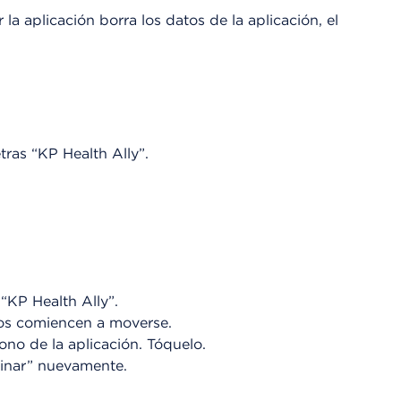
u
 la aplicación borra los datos de la aplicación, el
a
d
r
o
d
e
D
tras “KP Health Ally”.
i
á
l
o
g
o
 “KP Health Ally”.
nos comiencen a moverse.
ono de la aplicación. Tóquelo.
iminar” nuevamente.