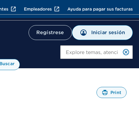
ntes
Empleadores
Ayuda para pagar sus facturas
Iniciar sesión
Regístrese
Bu
Buscar
Print
A
b
r
e
u
n
C