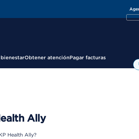
Age
 bienestar
Obtener atención
Pagar facturas
ealth Ally
KP Health Ally?