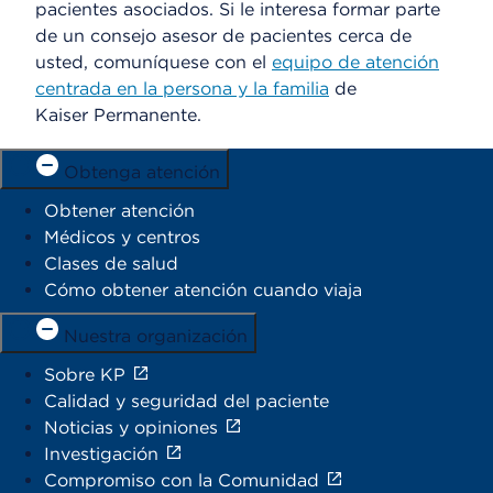
pacientes asociados. Si le interesa formar parte
de un consejo asesor de pacientes cerca de
usted, comuníquese con el
equipo de atención
centrada en la persona y la familia
de
Kaiser Permanente.
Obtenga atención
Obtener atención
Médicos y centros
Clases de salud
Cómo obtener atención cuando viaja
Nuestra organización
Sobre KP
Calidad y seguridad del paciente
Noticias y opiniones
Investigación
Compromiso con la Comunidad