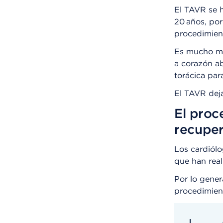
El TAVR se 
20 años, po
procedimien
Es mucho me
a corazón abi
torácica par
El TAVR deja
El proc
recuper
Los cardiól
que han real
Por lo gener
procedimien