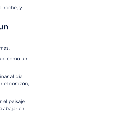
a noche, y
 un
emas.
 fue como un
nar al día
n el corazón,
 el paisaje
trabajar en