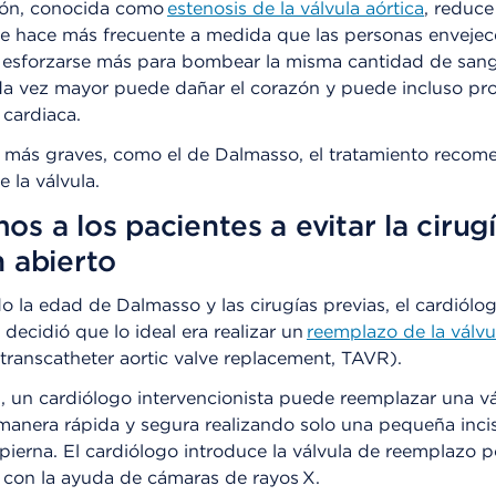
ión, conocida como
estenosis de la válvula aórtica
, reduce 
Se hace más frecuente a medida que las personas envejec
a esforzarse más para bombear la misma cantidad de sang
da vez mayor puede dañar el corazón y puede incluso pr
a cardiaca.
s más graves, como el de Dalmasso, el tratamiento recom
 la válvula.
s a los pacientes a evitar la cirugí
 abierto
 la edad de Dalmasso y las cirugías previas, el cardiólo
, decidió que lo ideal era realizar un
reemplazo de la válvu
transcatheter aortic valve replacement, TAVR).
 un cardiólogo intervencionista puede reemplazar una vá
anera rápida y segura realizando solo una pequeña incis
a pierna. El cardiólogo introduce la válvula de reemplazo p
 con la ayuda de cámaras de rayos X.