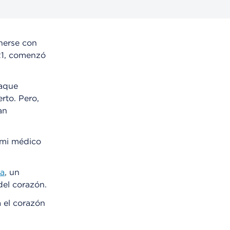
nerse con
021, comenzó
taque
rto. Pero,
an
a mi médico
a
, un
del corazón.
a el corazón