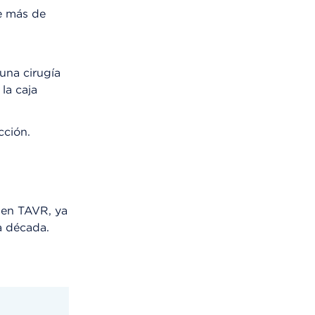
e más de
una cirugía
 la caja
cción.
 en TAVR, ya
ma década.