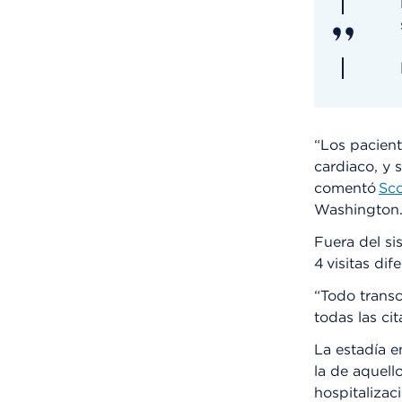
“Los pacient
cardiaco, y 
comentó
Sc
Washington
Fuera del si
4 visitas dif
“Todo transc
todas las ci
La estadía e
la de aquell
hospitaliza