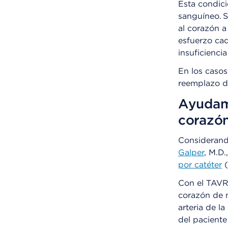
Esta condic
sanguíneo. 
al corazón 
esfuerzo ca
insuficienci
En los caso
reemplazo de
Ayudamo
corazón
Considerando
Galper
, M.D.
por catéter
(
Con el TAVR,
corazón de m
arteria de l
del paciente