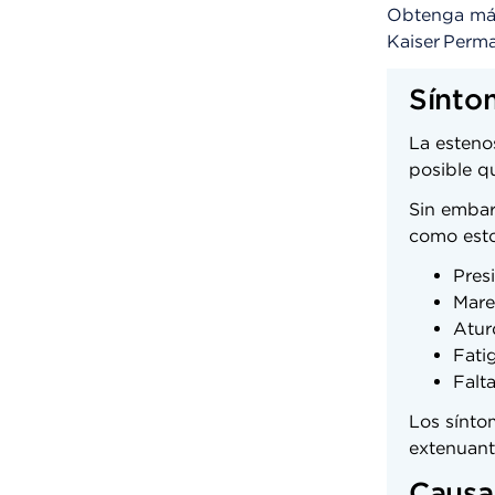
Obtenga más
Kaiser Perm
Síntom
La estenos
posible q
Sin embar
como est
Pres
Mare
Atur
Fati
Falta
Los sínto
extenuant
Causas