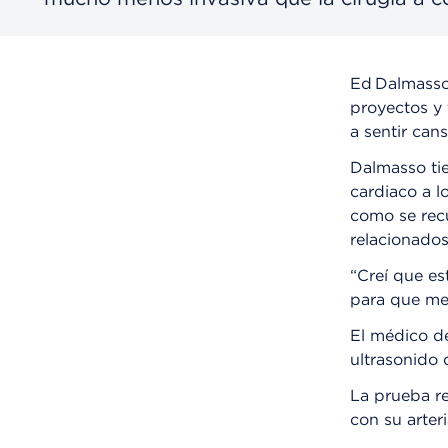
Ed Dalmasso 
proyectos y 
a sentir can
Dalmasso ti
cardiaco a l
como se rec
relacionados
“Creí que es
para que me 
El médico de
ultrasonido 
La prueba re
con su arteri