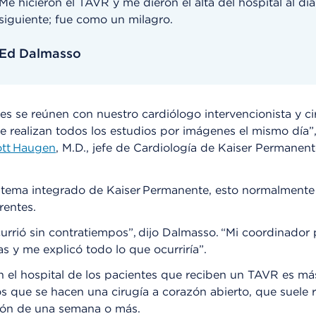
Me hicieron el TAVR y me dieron el alta del hospital al día
siguiente; fue como un milagro.
Ed Dalmasso
es se reúnen con nuestro cardiólogo intervencionista y ci
se realizan todos los estudios por imágenes el mismo día”
ott Haugen
, M.D., jefe de Cardiología de Kaiser Permanen
.
stema integrado de Kaiser Permanente, esto normalmente 
erentes.
urrió sin contratiempos”, dijo Dalmasso. “Mi coordinado
tas y me explicó todo lo que ocurriría”.
n el hospital de los pacientes que reciben un TAVR es má
os que se hacen una cirugía a corazón abierto, que suele 
ción de una semana o más.