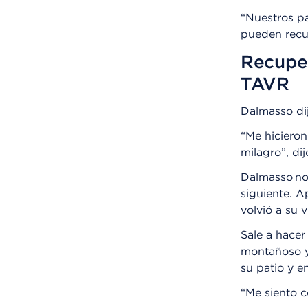
“Nuestros pa
pueden recup
Recuper
TAVR
Dalmasso dij
“Me hicieron
milagro”, dij
Dalmasso no 
siguiente. A
volvió a su 
Sale a hacer
montañoso y 
su patio y e
“Me siento c