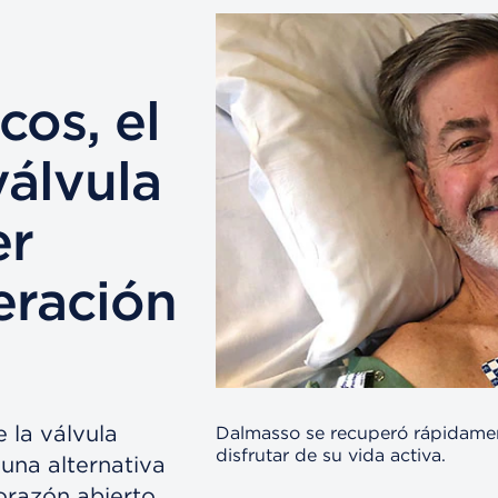
cos, el
válvula
er
eración
 la válvula
Dalmasso se recuperó rápidamen
disfrutar de su vida activa.
 una alternativa
orazón abierto.