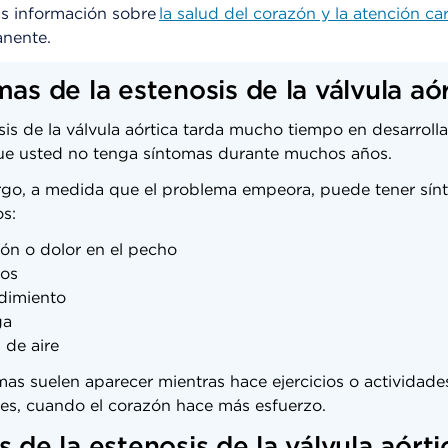
 información sobre
la salud del corazón y la atención ca
anente.
as de la estenosis de la válvula aó
is de la válvula aórtica tarda mucho tiempo en desarrolla
ue usted no tenga síntomas durante muchos años.
go, a medida que el problema empeora, puede tener sín
os:
ión o dolor en el pecho
os
dimiento
ga
 de aire
mas suelen aparecer mientras hace ejercicios o actividade
es, cuando el corazón hace más esfuerzo.
 de la estenosis de la válvula aórt