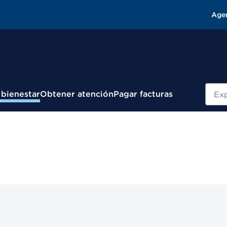
Age
Busc
 bienestar
Obtener atención
Pagar facturas