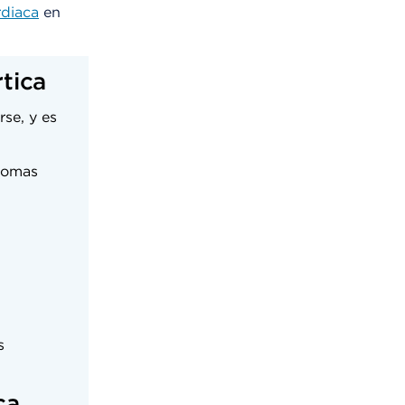
rdiaca
en
rtica
rse, y es
tomas
s
ica