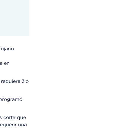
rujano
,
te en
requiere 3 o
r programó
s corta que
requerir una