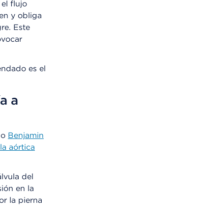
el flujo
en y obliga
re. Este
ovocar
endado es el
a a
go
Benjamin
la aórtica
lvula del
ión en la
or la pierna