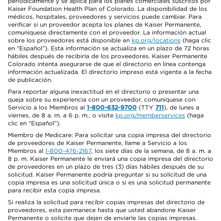
periódicamente y se aplica para los planes comerciales suscritos por
Kaiser Foundation Health Plan of Colorado. La disponibilidad de los
médicos, hospitales, proveedores y servicios puede cambiar. Para
verificar si un proveedor acepta los planes de Kaiser Permanente,
comuníquese directamente con el proveedor. La información actual
sobre los proveedores está disponible en
kp.org/locations
(haga clic
en “Español”). Esta información se actualiza en un plazo de 72 horas
hábiles después de recibirla de los proveedores. Kaiser Permanente
Colorado intenta asegurarse de que el directorio en línea contenga
información actualizada. El directorio impreso está vigente a la fecha
de publicación.
Para reportar alguna inexactitud en el directorio o presentar una
queja sobre su experiencia con un proveedor, comuníquese con
Servicio a los Miembros al
1-800-632-9700
(TTY
711
), de lunes a
viernes, de 8 a. m. a 6 p. m., o visite
kp.org/memberservices
(haga
clic en “Español”).
Miembro de Medicare: Para solicitar una copia impresa del directorio
de proveedores de Kaiser Permanente, llame a Servicio a los
Miembros al
1-800-476-2167
, los siete días de la semana, de 8 a. m. a
8 p. m. Kaiser Permanente le enviará una copia impresa del directorio
de proveedores en un plazo de tres (3) días hábiles después de su
solicitud. Kaiser Permanente podría preguntar si su solicitud de una
copia impresa es una solicitud única o si es una solicitud permanente
para recibir esta copia impresa.
Si realiza la solicitud para recibir copias impresas del directorio de
proveedores, esta permanece hasta que usted abandone Kaiser
Permanente o solicite que dejen de enviarle las copias impresas.