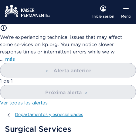
Menú
Inicie sesión
We're experiencing technical issues that may affect
some services on kp.org. You may notice slower
response times or intermittent errors while we w
…
más
Alerta anterior
mostrando
1
de
1
Próxima alerta
Ver todas las alertas
Departamentos y especialidades
Departamentos y especialidades
Surgical Services