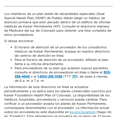
Los miembros de un plan doble de necesidades especiales (Dual
Special Needs Plan, DSNP) de Pueblo deben elegir un médico de
atención primaria que esté ubicado dentro de un edificio de oficinas
médicas de Kaiser Permanente (KP). Consulte el directorio impreso
de Medicare del sur de Colorado para obtener una lista completa de
estos proveedores.
Si desea encontrar:
El horario de atención de un proveedor de los consultorios
médicos de Kaiser Permanente, busque en nuestro directorio
de centros de atención en línea.
Para el horario de atención de un proveedor Afiliado al plan,
llame a su oficina directamente.
Para proveedores de su plan que acepten nuevos pacientes,
consulte el directorio de proveedores en línea o llame al
303-
338-4545
o al
1-800-218-1059
(TTY
711
), de lunes a viernes,
de 6 a. m. a 7 p. m.
La información de este directorio en línea se actualiza
periódicamente y se aplica para los planes comerciales suscritos por
Kaiser Foundation Health Plan of Colorado. La disponibilidad de los
médicos, hospitales, proveedores y servicios puede cambiar. Para
verificar si un proveedor acepta los planes de Kaiser Permanente,
comuníquese directamente con el proveedor. La información actual
sobre los proveedores está disponible en
kp.org/locations
(haga clic
en “Español”). Esta información se actualiza en un plazo de 72 horas