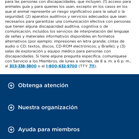
para las personas con discapacidades, que incluyen: (1) acceso para
animales guía y para quienes los usan, excepto en los casos en los
que el animal represente un riesgo significativo para la salud o la
seguridad; (2) aparatos auditivos y servicios adecuados que sean
necesarios para garantizar una comunicación efectiva con personas
que tienen alguna discapacidad auditiva, cognitiva o de
comunicación, incluidos los servicios de interpretación del lenguaje
de señas y materiales informativos disponibles en formatos
alternativos (por ejemplo: impresiones en letra grande; cintas de
audio o CD; textos, discos, CD-ROM electrónicos; y Braille); y (3)
salas de exploración y equipo médico para personas con
discapacidades. Si tiene alguna pregunta específica, comuníquese
con Servicio a los Miembros, de lunes a viernes, de 8 a. m. a 6 p. m.,
al
303-338-3800
o al
1-800-632-9700
(TTY
711
).
Obtenga atención
Nuestra organización
Ayuda para miembros