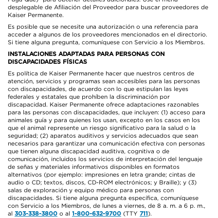
desplegable de Afiliación del Proveedor para buscar proveedores de
Kaiser Permanente.
Es posible que se necesite una autorización o una referencia para
acceder a algunos de los proveedores mencionados en el directorio.
Si tiene alguna pregunta, comuníquese con Servicio a los Miembros.
INSTALACIONES ADAPTADAS PARA PERSONAS CON
DISCAPACIDADES FÍSICAS
Es política de Kaiser Permanente hacer que nuestros centros de
atención, servicios y programas sean accesibles para las personas
con discapacidades, de acuerdo con lo que estipulan las leyes
federales y estatales que prohíben la discriminación por
discapacidad. Kaiser Permanente ofrece adaptaciones razonables
para las personas con discapacidades, que incluyen: (1) acceso para
animales guía y para quienes los usan, excepto en los casos en los
que el animal represente un riesgo significativo para la salud o la
seguridad; (2) aparatos auditivos y servicios adecuados que sean
necesarios para garantizar una comunicación efectiva con personas
que tienen alguna discapacidad auditiva, cognitiva o de
comunicación, incluidos los servicios de interpretación del lenguaje
de señas y materiales informativos disponibles en formatos
alternativos (por ejemplo: impresiones en letra grande; cintas de
audio o CD; textos, discos, CD-ROM electrónicos; y Braille); y (3)
salas de exploración y equipo médico para personas con
discapacidades. Si tiene alguna pregunta específica, comuníquese
con Servicio a los Miembros, de lunes a viernes, de 8 a. m. a 6 p. m.,
al
303-338-3800
o al
1-800-632-9700
(TTY
711
).