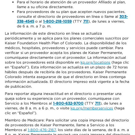
Para el horario de atención de un proveedor Afiliado al plan,
llame a su oficina directamente.
Para proveedores de su plan que acepten nuevos pacientes,
consulte el directorio de proveedores en línea o llame al
303-
338-4545
o al
1-800-218-1059
(TTY
711
), de lunes a viernes,
de 6 a. m. a 7 p. m.
La información de este directorio en línea se actualiza
periódicamente y se aplica para los planes comerciales suscritos por
Kaiser Foundation Health Plan of Colorado. La disponibilidad de los
médicos, hospitales, proveedores y servicios puede cambiar. Para
verificar si un proveedor acepta los planes de Kaiser Permanente,
comuníquese directamente con el proveedor. La información actual
sobre los proveedores está disponible en
kp.org/locations
(haga clic
en “Español”). Esta información se actualiza en un plazo de 72 horas
hábiles después de recibirla de los proveedores. Kaiser Permanente
Colorado intenta asegurarse de que el directorio en línea contenga
información actualizada. El directorio impreso está vigente a la fecha
de publicación.
Para reportar alguna inexactitud en el directorio o presentar una
queja sobre su experiencia con un proveedor, comuníquese con
Servicio a los Miembros al
1-800-632-9700
(TTY
711
), de lunes a
viernes, de 8 a. m. a 6 p. m., o visite
kp.org/memberservices
(haga
clic en “Español”).
Miembro de Medicare: Para solicitar una copia impresa del directorio
de proveedores de Kaiser Permanente, llame a Servicio a los
Miembros al
1-800-476-2167
, los siete días de la semana, de 8 a. m. a
8 p. m. Kaiser Permanente le enviará una copia impresa del directorio