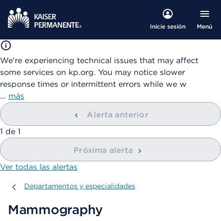
Menú
Inicie sesión
We're experiencing technical issues that may affect
some services on kp.org. You may notice slower
response times or intermittent errors while we w
…
más
Alerta anterior
mostrando
1
de
1
Próxima alerta
Ver todas las alertas
Departamentos y especialidades
Departamentos y especialidades
Mammography