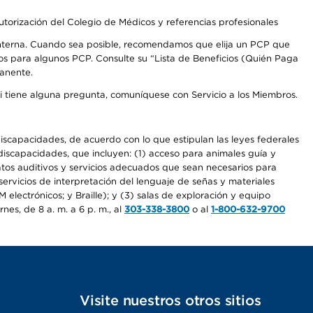
autorización del Colegio de Médicos y referencias profesionales
 interna. Cuando sea posible, recomendamos que elija un PCP que
os para algunos PCP. Consulte su “Lista de Beneficios (Quién Paga
manente.
Si tiene alguna pregunta, comuníquese con Servicio a los Miembros.
iscapacidades, de acuerdo con lo que estipulan las leyes federales
iscapacidades, que incluyen: (1) acceso para animales guía y
ratos auditivos y servicios adecuados que sean necesarios para
ervicios de interpretación del lenguaje de señas y materiales
electrónicos; y Braille); y (3) salas de exploración y equipo
es, de 8 a. m. a 6 p. m., al
303-338-3800
o al
1-800-632-9700
s
Visite nuestros otros sitios