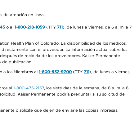
s de atención en línea.
545
o al
1-800-218-1059
(TTY
711
), de lunes a viernes, de 6 a. m. a 7
ation Health Plan of Colorado. La disponibilidad de los médicos,
 directamente con el proveedor. La información actual sobre los
s después de recibirla de los proveedores. Kaiser Permanente
a de publicación.
io a los Miembros al
1-800-632-9700
(TTY
711
), de lunes a viernes,
bros al
1-800-476-2167
, los siete días de la semana, de 8 a. m. a 8
olicitud. Kaiser Permanente podría preguntar si su solicitud de
anente o solicite que dejen de enviarle las copias impresas.