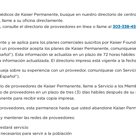
médicos de Kaiser Permanente, busque en nuestro directorio de centro
 llame a su oficina directamente.
consulte el directorio de proveedores en línea o llame al
303-338-4
nte y se aplica para los planes comerciales suscritos por Kaiser Found
 si un proveedor acepta los planes de Kaiser Permanente, comuníquese
pañol”). Esta información se actualiza en un plazo de 72 horas hábile
 información actualizada. El directorio impreso está vigente a la fech
 queja sobre su experiencia con un proveedor, comuníquese con Servic
Español”).
rio de proveedores de Kaiser Permanente, llame a Servicio a los Miem
o de proveedores en un plazo de tres (3) días hábiles después de su s
anente para recibir esta copia impresa.
o de proveedores, esta permanece hasta que usted abandone Kaiser Perm
r y mantener las redes de proveedores:
estará servicio
necesarios para servir a la población