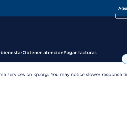
Age
 bienestar
Obtener atención
Pagar facturas
me services on kp.org. You may notice slower response tim