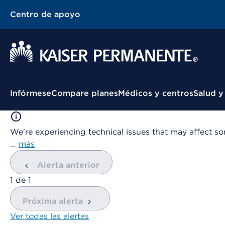
Centro de apoyo
Menú contextual
Infórmese
Compare planes
Médicos y centros
Salud y
We're experiencing technical issues that may affect so
…
más
Alerta anterior
mostrando
1
de
1
Próxima alerta
Ver todas las alertas