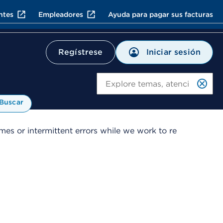
ntes
Empleadores
Ayuda para pagar sus facturas
Iniciar sesión
Regístrese
Bu
Buscar
es or intermittent errors while we work to re