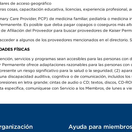
ndares de acceso geográfico
ras cosas, capacitación educativa, licencias, experiencia profesional, 
mary Care Provider, PCP) de medicina familiar, pediatría o medicina
r Permanente. Es posible que deba pagar copagos o coseguros más alt
e de Afiliación del Proveedor para buscar proveedores de Kaiser Per
 acceder a algunos de los proveedores mencionados en el directorio. 
DADES FÍSICAS
ención, servicios y programas sean accesibles para las personas con d
ser Permanente ofrece adaptaciones razonables para las personas con d
epresente un riesgo significativo para la salud o la seguridad; (2) apa
a discapacidad auditiva, cognitiva o de comunicación, incluidos los s
resiones en letra grande; cintas de audio o CD; textos, discos, CD-ROM 
específica, comuníquese con Servicio a los Miembros, de lunes a viern
rganización
Ayuda para miembro