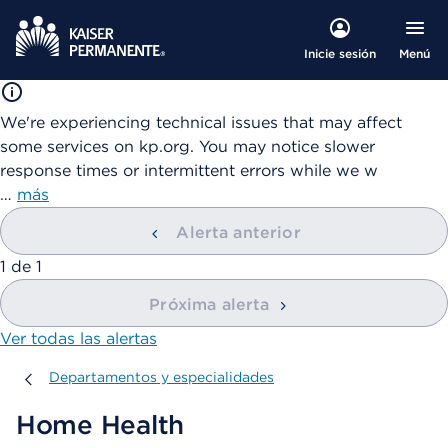
Menú
Inicie sesión
We're experiencing technical issues that may affect
some services on kp.org. You may notice slower
response times or intermittent errors while we w
…
más
Alerta anterior
mostrando
1
de
1
Próxima alerta
Ver todas las alertas
Departamentos y especialidades
Departamentos y especialidades
Home Health