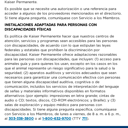
Kaiser Permanente.
Es posible que se necesite una autorización o una referencia para
acceder a algunos de los proveedores mencionados en el directorio.
Si tiene alguna pregunta, comuníquese con Servicio a los Miembros.
INSTALACIONES ADAPTADAS PARA PERSONAS CON
DISCAPACIDADES FÍSICAS
Es política de Kaiser Permanente hacer que nuestros centros de
atención, servicios y programas sean accesibles para las personas
con discapacidades, de acuerdo con lo que estipulan las leyes
federales y estatales que prohíben la discriminación por
discapacidad. Kaiser Permanente ofrece adaptaciones razonables
para las personas con discapacidades, que incluyen: (1) acceso para
animales guía y para quienes los usan, excepto en los casos en los
que el animal represente un riesgo significativo para la salud o la
seguridad; (2) aparatos auditivos y servicios adecuados que sean
necesarios para garantizar una comunicación efectiva con personas
que tienen alguna discapacidad auditiva, cognitiva o de
comunicación, incluidos los servicios de interpretación del lenguaje
de señas y materiales informativos disponibles en formatos
alternativos (por ejemplo: impresiones en letra grande; cintas de
audio o CD; textos, discos, CD-ROM electrónicos; y Braille); y (3)
salas de exploración y equipo médico para personas con
discapacidades. Si tiene alguna pregunta específica, comuníquese
con Servicio a los Miembros, de lunes a viernes, de 8 a. m. a 6 p. m.,
al
303-338-3800
o al
1-800-632-9700
(TTY
711
).