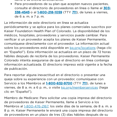
Para proveedores de su plan que acepten nuevos pacientes,
consulte el directorio de proveedores en línea o llame al
303-
338-4545
o al
1-800-218-1059
(TTY
711
), de lunes a viernes,
de 6 a. m. a 7 p. m.
La información de este directorio en línea se actualiza
periódicamente y se aplica para los planes comerciales suscritos por
Kaiser Foundation Health Plan of Colorado. La disponibilidad de los
médicos, hospitales, proveedores y servicios puede cambiar. Para
verificar si un proveedor acepta los planes de Kaiser Permanente,
comuníquese directamente con el proveedor. La información actual
sobre los proveedores está disponible en
kp.org/locations
(haga clic
en “Español”). Esta información se actualiza en un plazo de 72 horas
hábiles después de recibirla de los proveedores. Kaiser Permanente
Colorado intenta asegurarse de que el directorio en línea contenga
información actualizada. El directorio impreso está vigente a la fecha
de publicación.
Para reportar alguna inexactitud en el directorio o presentar una
queja sobre su experiencia con un proveedor, comuníquese con
Servicio a los Miembros al
1-800-632-9700
(TTY
711
), de lunes a
viernes, de 8 a. m. a 6 p. m., o visite
kp.org/memberservices
(haga
clic en “Español”).
Miembro de Medicare: Para solicitar una copia impresa del directorio
de proveedores de Kaiser Permanente, llame a Servicio a los
Miembros al
1-800-476-2167
, los siete días de la semana, de 8 a. m. a
8 p. m. Kaiser Permanente le enviará una copia impresa del directorio
de proveedores en un plazo de tres (3) días hábiles después de su