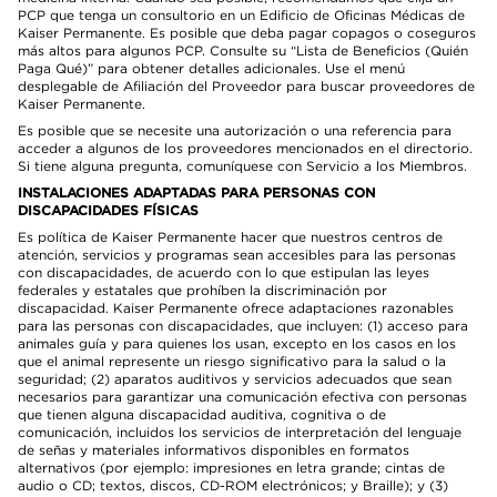
PCP que tenga un consultorio en un Edificio de Oficinas Médicas de
Kaiser Permanente. Es posible que deba pagar copagos o coseguros
más altos para algunos PCP. Consulte su “Lista de Beneficios (Quién
Paga Qué)” para obtener detalles adicionales. Use el menú
desplegable de Afiliación del Proveedor para buscar proveedores de
Kaiser Permanente.
Es posible que se necesite una autorización o una referencia para
acceder a algunos de los proveedores mencionados en el directorio.
Si tiene alguna pregunta, comuníquese con Servicio a los Miembros.
INSTALACIONES ADAPTADAS PARA PERSONAS CON
DISCAPACIDADES FÍSICAS
Es política de Kaiser Permanente hacer que nuestros centros de
atención, servicios y programas sean accesibles para las personas
con discapacidades, de acuerdo con lo que estipulan las leyes
federales y estatales que prohíben la discriminación por
discapacidad. Kaiser Permanente ofrece adaptaciones razonables
para las personas con discapacidades, que incluyen: (1) acceso para
animales guía y para quienes los usan, excepto en los casos en los
que el animal represente un riesgo significativo para la salud o la
seguridad; (2) aparatos auditivos y servicios adecuados que sean
necesarios para garantizar una comunicación efectiva con personas
que tienen alguna discapacidad auditiva, cognitiva o de
comunicación, incluidos los servicios de interpretación del lenguaje
de señas y materiales informativos disponibles en formatos
alternativos (por ejemplo: impresiones en letra grande; cintas de
audio o CD; textos, discos, CD-ROM electrónicos; y Braille); y (3)