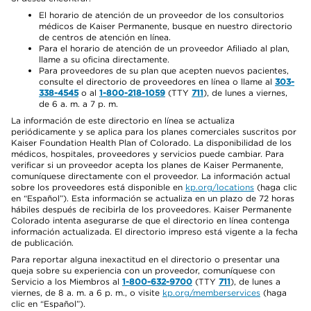
El horario de atención de un proveedor de los consultorios
médicos de Kaiser Permanente, busque en nuestro directorio
de centros de atención en línea.
Para el horario de atención de un proveedor Afiliado al plan,
llame a su oficina directamente.
Para proveedores de su plan que acepten nuevos pacientes,
consulte el directorio de proveedores en línea o llame al
303-
338-4545
o al
1-800-218-1059
(TTY
711
), de lunes a viernes,
de 6 a. m. a 7 p. m.
La información de este directorio en línea se actualiza
periódicamente y se aplica para los planes comerciales suscritos por
Kaiser Foundation Health Plan of Colorado. La disponibilidad de los
médicos, hospitales, proveedores y servicios puede cambiar. Para
verificar si un proveedor acepta los planes de Kaiser Permanente,
comuníquese directamente con el proveedor. La información actual
sobre los proveedores está disponible en
kp.org/locations
(haga clic
en “Español”). Esta información se actualiza en un plazo de 72 horas
hábiles después de recibirla de los proveedores. Kaiser Permanente
Colorado intenta asegurarse de que el directorio en línea contenga
información actualizada. El directorio impreso está vigente a la fecha
de publicación.
Para reportar alguna inexactitud en el directorio o presentar una
queja sobre su experiencia con un proveedor, comuníquese con
Servicio a los Miembros al
1-800-632-9700
(TTY
711
), de lunes a
viernes, de 8 a. m. a 6 p. m., o visite
kp.org/memberservices
(haga
clic en “Español”).