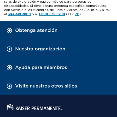
salas de exploración y equipo médico para personas con
discapacidades. Si tiene alguna pregunta específica, comuníquese
con Servicio a los Miembros, de lunes a viernes, de 8 a. m. a 6 p. m.,
al
303-338-3800
o al
1-800-632-9700
(TTY
711
).
Obtenga atención
Nuestra organización
Ayuda para miembros
Visite nuestros otros sitios