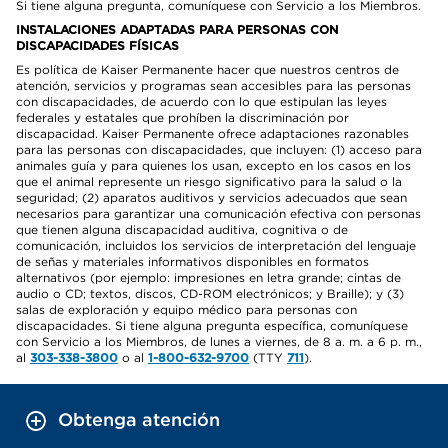
Si tiene alguna pregunta, comuníquese con Servicio a los Miembros.
INSTALACIONES ADAPTADAS PARA PERSONAS CON
DISCAPACIDADES FÍSICAS
Es política de Kaiser Permanente hacer que nuestros centros de
atención, servicios y programas sean accesibles para las personas
con discapacidades, de acuerdo con lo que estipulan las leyes
federales y estatales que prohíben la discriminación por
discapacidad. Kaiser Permanente ofrece adaptaciones razonables
para las personas con discapacidades, que incluyen: (1) acceso para
animales guía y para quienes los usan, excepto en los casos en los
que el animal represente un riesgo significativo para la salud o la
seguridad; (2) aparatos auditivos y servicios adecuados que sean
necesarios para garantizar una comunicación efectiva con personas
que tienen alguna discapacidad auditiva, cognitiva o de
comunicación, incluidos los servicios de interpretación del lenguaje
de señas y materiales informativos disponibles en formatos
alternativos (por ejemplo: impresiones en letra grande; cintas de
audio o CD; textos, discos, CD-ROM electrónicos; y Braille); y (3)
salas de exploración y equipo médico para personas con
discapacidades. Si tiene alguna pregunta específica, comuníquese
con Servicio a los Miembros, de lunes a viernes, de 8 a. m. a 6 p. m.,
al
303-338-3800
o al
1-800-632-9700
(TTY
711
).
Obtenga atención