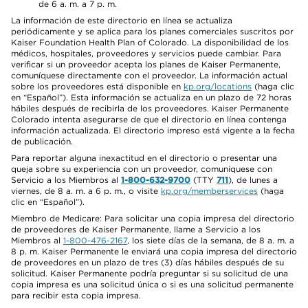
de 6 a. m. a 7 p. m.
La información de este directorio en línea se actualiza
periódicamente y se aplica para los planes comerciales suscritos por
Kaiser Foundation Health Plan of Colorado. La disponibilidad de los
médicos, hospitales, proveedores y servicios puede cambiar. Para
verificar si un proveedor acepta los planes de Kaiser Permanente,
comuníquese directamente con el proveedor. La información actual
sobre los proveedores está disponible en
kp.org/locations
(haga clic
en “Español”). Esta información se actualiza en un plazo de 72 horas
hábiles después de recibirla de los proveedores. Kaiser Permanente
Colorado intenta asegurarse de que el directorio en línea contenga
información actualizada. El directorio impreso está vigente a la fecha
de publicación.
Para reportar alguna inexactitud en el directorio o presentar una
queja sobre su experiencia con un proveedor, comuníquese con
Servicio a los Miembros al
1-800-632-9700
(TTY
711
), de lunes a
viernes, de 8 a. m. a 6 p. m., o visite
kp.org/memberservices
(haga
clic en “Español”).
Miembro de Medicare: Para solicitar una copia impresa del directorio
de proveedores de Kaiser Permanente, llame a Servicio a los
Miembros al
1-800-476-2167
, los siete días de la semana, de 8 a. m. a
8 p. m. Kaiser Permanente le enviará una copia impresa del directorio
de proveedores en un plazo de tres (3) días hábiles después de su
solicitud. Kaiser Permanente podría preguntar si su solicitud de una
copia impresa es una solicitud única o si es una solicitud permanente
para recibir esta copia impresa.