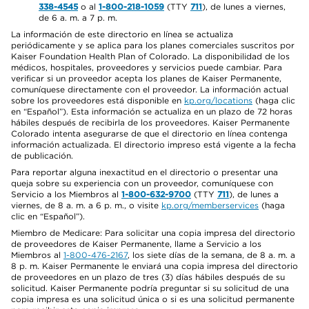
338-4545
o al
1-800-218-1059
(TTY
711
), de lunes a viernes,
de 6 a. m. a 7 p. m.
La información de este directorio en línea se actualiza
periódicamente y se aplica para los planes comerciales suscritos por
Kaiser Foundation Health Plan of Colorado. La disponibilidad de los
médicos, hospitales, proveedores y servicios puede cambiar. Para
verificar si un proveedor acepta los planes de Kaiser Permanente,
comuníquese directamente con el proveedor. La información actual
sobre los proveedores está disponible en
kp.org/locations
(haga clic
en “Español”). Esta información se actualiza en un plazo de 72 horas
hábiles después de recibirla de los proveedores. Kaiser Permanente
Colorado intenta asegurarse de que el directorio en línea contenga
información actualizada. El directorio impreso está vigente a la fecha
de publicación.
Para reportar alguna inexactitud en el directorio o presentar una
queja sobre su experiencia con un proveedor, comuníquese con
Servicio a los Miembros al
1-800-632-9700
(TTY
711
), de lunes a
viernes, de 8 a. m. a 6 p. m., o visite
kp.org/memberservices
(haga
clic en “Español”).
Miembro de Medicare: Para solicitar una copia impresa del directorio
de proveedores de Kaiser Permanente, llame a Servicio a los
Miembros al
1-800-476-2167
, los siete días de la semana, de 8 a. m. a
8 p. m. Kaiser Permanente le enviará una copia impresa del directorio
de proveedores en un plazo de tres (3) días hábiles después de su
solicitud. Kaiser Permanente podría preguntar si su solicitud de una
copia impresa es una solicitud única o si es una solicitud permanente