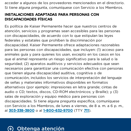
acceder a algunos de los proveedores mencionados en el directorio.
Si tiene alguna pregunta, comuníquese con Servicio a los Miembros.
INSTALACIONES ADAPTADAS PARA PERSONAS CON
DISCAPACIDADES FÍSICAS
Es política de Kaiser Permanente hacer que nuestros centros de
atención, servicios y programas sean accesibles para las personas
con discapacidades, de acuerdo con lo que estipulan las leyes
federales y estatales que prohíben la discriminación por
discapacidad. Kaiser Permanente ofrece adaptaciones razonables
para las personas con discapacidades, que incluyen: (1) acceso para
animales guía y para quienes los usan, excepto en los casos en los
que el animal represente un riesgo significativo para la salud o la
seguridad; (2) aparatos auditivos y servicios adecuados que sean
necesarios para garantizar una comunicación efectiva con personas
que tienen alguna discapacidad auditiva, cognitiva o de
comunicación, incluidos los servicios de interpretación del lenguaje
de señas y materiales informativos disponibles en formatos
alternativos (por ejemplo: impresiones en letra grande; cintas de
audio o CD; textos, discos, CD-ROM electrónicos; y Braille); y (3)
salas de exploración y equipo médico para personas con
discapacidades. Si tiene alguna pregunta específica, comuníquese
con Servicio a los Miembros, de lunes a viernes, de 8 a. m. a 6 p. m.,
al
303-338-3800
o al
1-800-632-9700
(TTY
711
).
Obtenga atención