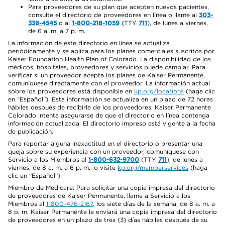
Para proveedores de su plan que acepten nuevos pacientes,
consulte el directorio de proveedores en línea o llame al
303-
338-4545
o al
1-800-218-1059
(TTY
711
), de lunes a viernes,
de 6 a. m. a 7 p. m.
La información de este directorio en línea se actualiza
periódicamente y se aplica para los planes comerciales suscritos por
Kaiser Foundation Health Plan of Colorado. La disponibilidad de los
médicos, hospitales, proveedores y servicios puede cambiar. Para
verificar si un proveedor acepta los planes de Kaiser Permanente,
comuníquese directamente con el proveedor. La información actual
sobre los proveedores está disponible en
kp.org/locations
(haga clic
en “Español”). Esta información se actualiza en un plazo de 72 horas
hábiles después de recibirla de los proveedores. Kaiser Permanente
Colorado intenta asegurarse de que el directorio en línea contenga
información actualizada. El directorio impreso está vigente a la fecha
de publicación.
Para reportar alguna inexactitud en el directorio o presentar una
queja sobre su experiencia con un proveedor, comuníquese con
Servicio a los Miembros al
1-800-632-9700
(TTY
711
), de lunes a
viernes, de 8 a. m. a 6 p. m., o visite
kp.org/memberservices
(haga
clic en “Español”).
Miembro de Medicare: Para solicitar una copia impresa del directorio
de proveedores de Kaiser Permanente, llame a Servicio a los
Miembros al
1-800-476-2167
, los siete días de la semana, de 8 a. m. a
8 p. m. Kaiser Permanente le enviará una copia impresa del directorio
de proveedores en un plazo de tres (3) días hábiles después de su