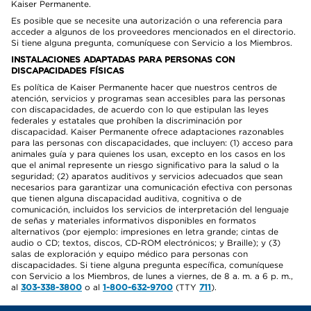
Kaiser Permanente.
Es posible que se necesite una autorización o una referencia para
acceder a algunos de los proveedores mencionados en el directorio.
Si tiene alguna pregunta, comuníquese con Servicio a los Miembros.
INSTALACIONES ADAPTADAS PARA PERSONAS CON
DISCAPACIDADES FÍSICAS
Es política de Kaiser Permanente hacer que nuestros centros de
atención, servicios y programas sean accesibles para las personas
con discapacidades, de acuerdo con lo que estipulan las leyes
federales y estatales que prohíben la discriminación por
discapacidad. Kaiser Permanente ofrece adaptaciones razonables
para las personas con discapacidades, que incluyen: (1) acceso para
animales guía y para quienes los usan, excepto en los casos en los
que el animal represente un riesgo significativo para la salud o la
seguridad; (2) aparatos auditivos y servicios adecuados que sean
necesarios para garantizar una comunicación efectiva con personas
que tienen alguna discapacidad auditiva, cognitiva o de
comunicación, incluidos los servicios de interpretación del lenguaje
de señas y materiales informativos disponibles en formatos
alternativos (por ejemplo: impresiones en letra grande; cintas de
audio o CD; textos, discos, CD-ROM electrónicos; y Braille); y (3)
salas de exploración y equipo médico para personas con
discapacidades. Si tiene alguna pregunta específica, comuníquese
con Servicio a los Miembros, de lunes a viernes, de 8 a. m. a 6 p. m.,
al
303-338-3800
o al
1-800-632-9700
(TTY
711
).