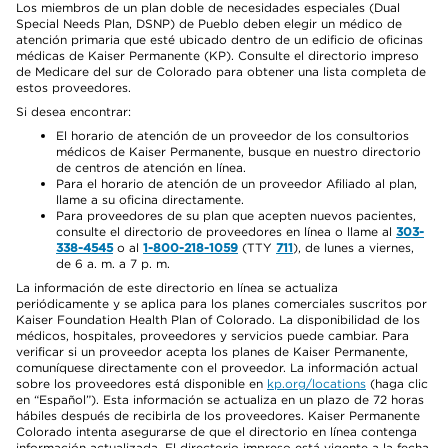
Los miembros de un plan doble de necesidades especiales (Dual
Special Needs Plan, DSNP) de Pueblo deben elegir un médico de
atención primaria que esté ubicado dentro de un edificio de oficinas
médicas de Kaiser Permanente (KP). Consulte el directorio impreso
de Medicare del sur de Colorado para obtener una lista completa de
estos proveedores.
Si desea encontrar:
El horario de atención de un proveedor de los consultorios
médicos de Kaiser Permanente, busque en nuestro directorio
de centros de atención en línea.
Para el horario de atención de un proveedor Afiliado al plan,
llame a su oficina directamente.
Para proveedores de su plan que acepten nuevos pacientes,
consulte el directorio de proveedores en línea o llame al
303-
338-4545
o al
1-800-218-1059
(TTY
711
), de lunes a viernes,
de 6 a. m. a 7 p. m.
La información de este directorio en línea se actualiza
periódicamente y se aplica para los planes comerciales suscritos por
Kaiser Foundation Health Plan of Colorado. La disponibilidad de los
médicos, hospitales, proveedores y servicios puede cambiar. Para
verificar si un proveedor acepta los planes de Kaiser Permanente,
comuníquese directamente con el proveedor. La información actual
sobre los proveedores está disponible en
kp.org/locations
(haga clic
en “Español”). Esta información se actualiza en un plazo de 72 horas
hábiles después de recibirla de los proveedores. Kaiser Permanente
Colorado intenta asegurarse de que el directorio en línea contenga
información actualizada. El directorio impreso está vigente a la fecha