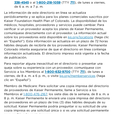
338-4545
o al
1-800-218-1059
(TTY
711
), de lunes a viernes,
de 6 a. m. a 7 p. m.
La información de este directorio en línea se actualiza
periódicamente y se aplica para los planes comerciales suscritos por
Kaiser Foundation Health Plan of Colorado. La disponibilidad de los
médicos, hospitales, proveedores y servicios puede cambiar. Para
verificar si un proveedor acepta los planes de Kaiser Permanente,
comuníquese directamente con el proveedor. La información actual
sobre los proveedores está disponible en
kp.org/locations
(haga clic
en “Español”). Esta información se actualiza en un plazo de 72 horas
hábiles después de recibirla de los proveedores. Kaiser Permanente
Colorado intenta asegurarse de que el directorio en línea contenga
información actualizada. El directorio impreso está vigente a la fecha
de publicación.
Para reportar alguna inexactitud en el directorio o presentar una
queja sobre su experiencia con un proveedor, comuníquese con
Servicio a los Miembros al
1-800-632-9700
(TTY
711
), de lunes a
viernes, de 8 a. m. a 6 p. m., o visite
kp.org/memberservices
(haga
clic en “Español”).
Miembro de Medicare: Para solicitar una copia impresa del directorio
de proveedores de Kaiser Permanente, llame a Servicio a los
Miembros al
1-800-476-2167
, los siete días de la semana, de 8 a. m. a
8 p. m. Kaiser Permanente le enviará una copia impresa del directorio
de proveedores en un plazo de tres (3) días hábiles después de su
solicitud. Kaiser Permanente podría preguntar si su solicitud de una
copia impresa es una solicitud única o si es una solicitud permanente