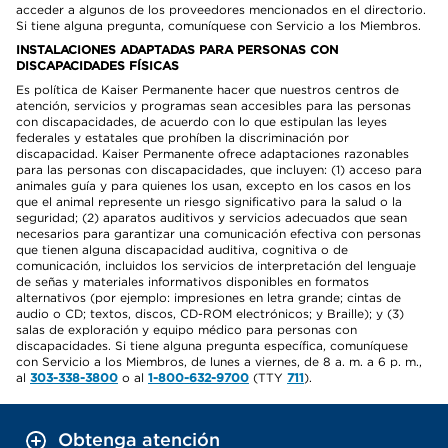
acceder a algunos de los proveedores mencionados en el directorio.
Si tiene alguna pregunta, comuníquese con Servicio a los Miembros.
INSTALACIONES ADAPTADAS PARA PERSONAS CON
DISCAPACIDADES FÍSICAS
Es política de Kaiser Permanente hacer que nuestros centros de
atención, servicios y programas sean accesibles para las personas
con discapacidades, de acuerdo con lo que estipulan las leyes
federales y estatales que prohíben la discriminación por
discapacidad. Kaiser Permanente ofrece adaptaciones razonables
para las personas con discapacidades, que incluyen: (1) acceso para
animales guía y para quienes los usan, excepto en los casos en los
que el animal represente un riesgo significativo para la salud o la
seguridad; (2) aparatos auditivos y servicios adecuados que sean
necesarios para garantizar una comunicación efectiva con personas
que tienen alguna discapacidad auditiva, cognitiva o de
comunicación, incluidos los servicios de interpretación del lenguaje
de señas y materiales informativos disponibles en formatos
alternativos (por ejemplo: impresiones en letra grande; cintas de
audio o CD; textos, discos, CD-ROM electrónicos; y Braille); y (3)
salas de exploración y equipo médico para personas con
discapacidades. Si tiene alguna pregunta específica, comuníquese
con Servicio a los Miembros, de lunes a viernes, de 8 a. m. a 6 p. m.,
al
303-338-3800
o al
1-800-632-9700
(TTY
711
).
Obtenga atención