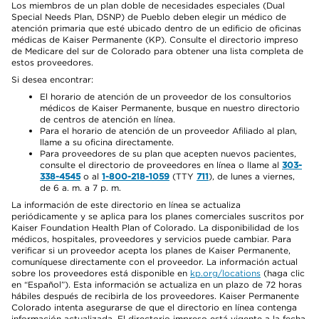
Los miembros de un plan doble de necesidades especiales (Dual
Special Needs Plan, DSNP) de Pueblo deben elegir un médico de
atención primaria que esté ubicado dentro de un edificio de oficinas
médicas de Kaiser Permanente (KP). Consulte el directorio impreso
de Medicare del sur de Colorado para obtener una lista completa de
estos proveedores.
Si desea encontrar:
El horario de atención de un proveedor de los consultorios
médicos de Kaiser Permanente, busque en nuestro directorio
de centros de atención en línea.
Para el horario de atención de un proveedor Afiliado al plan,
llame a su oficina directamente.
Para proveedores de su plan que acepten nuevos pacientes,
consulte el directorio de proveedores en línea o llame al
303-
338-4545
o al
1-800-218-1059
(TTY
711
), de lunes a viernes,
de 6 a. m. a 7 p. m.
La información de este directorio en línea se actualiza
periódicamente y se aplica para los planes comerciales suscritos por
Kaiser Foundation Health Plan of Colorado. La disponibilidad de los
médicos, hospitales, proveedores y servicios puede cambiar. Para
verificar si un proveedor acepta los planes de Kaiser Permanente,
comuníquese directamente con el proveedor. La información actual
sobre los proveedores está disponible en
kp.org/locations
(haga clic
en “Español”). Esta información se actualiza en un plazo de 72 horas
hábiles después de recibirla de los proveedores. Kaiser Permanente
Colorado intenta asegurarse de que el directorio en línea contenga
información actualizada. El directorio impreso está vigente a la fecha