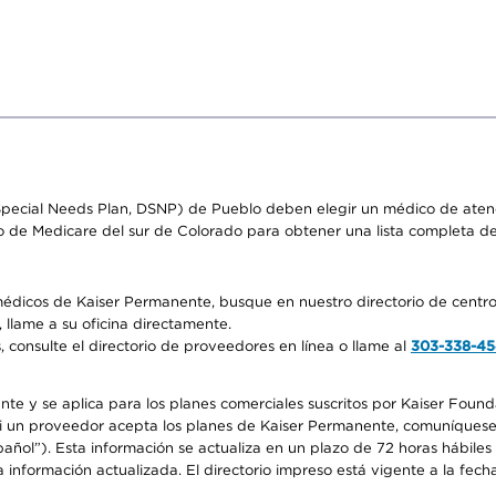
pecial Needs Plan, DSNP) de Pueblo deben elegir un médico de atenci
o de Medicare del sur de Colorado para obtener una lista completa d
médicos de Kaiser Permanente, busque en nuestro directorio de centro
 llame a su oficina directamente.
consulte el directorio de proveedores en línea o llame al
303-338-4
nte y se aplica para los planes comerciales suscritos por Kaiser Found
 si un proveedor acepta los planes de Kaiser Permanente, comuníquese
pañol”). Esta información se actualiza en un plazo de 72 horas hábile
 información actualizada. El directorio impreso está vigente a la fech