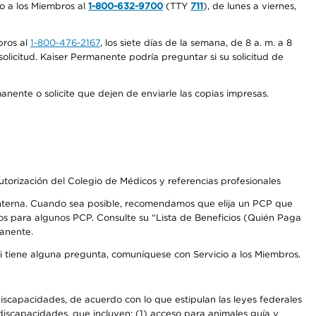
io a los Miembros al
1-800-632-9700
(TTY
711
), de lunes a viernes,
bros al
1-800-476-2167
, los siete días de la semana, de 8 a. m. a 8
olicitud. Kaiser Permanente podría preguntar si su solicitud de
anente o solicite que dejen de enviarle las copias impresas.
autorización del Colegio de Médicos y referencias profesionales
 interna. Cuando sea posible, recomendamos que elija un PCP que
os para algunos PCP. Consulte su “Lista de Beneficios (Quién Paga
manente.
Si tiene alguna pregunta, comuníquese con Servicio a los Miembros.
iscapacidades, de acuerdo con lo que estipulan las leyes federales
iscapacidades, que incluyen: (1) acceso para animales guía y