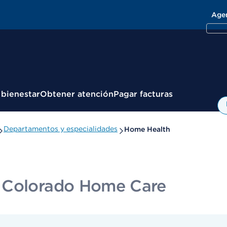
Age
 bienestar
Obtener atención
Pagar facturas
Departamentos y especialidades
Home Health
y Colorado Home Care