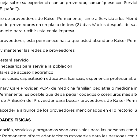
 queja sobre su experiencia con un proveedor, comuníquese con Servic
Español”).
rio de proveedores de Kaiser Permanente, llame a Servicio a los Miem
o de proveedores en un plazo de tres (3) días hábiles después de su s
anente para recibir esta copia impresa.
o de proveedores, esta permanece hasta que usted abandone Kaiser Perm
r y mantener las redes de proveedores:
estará servicio
necesarios para servir a la población
ndares de acceso geográfico
ras cosas, capacitación educativa, licencias, experiencia profesional, 
mary Care Provider, PCP) de medicina familiar, pediatría o medicina
r Permanente. Es posible que deba pagar copagos o coseguros más alt
e de Afiliación del Proveedor para buscar proveedores de Kaiser Per
 acceder a algunos de los proveedores mencionados en el directorio. 
DADES FÍSICAS
ención, servicios y programas sean accesibles para las personas con d
ser Permanente ofrece adaptaciones razonables para las personas con d