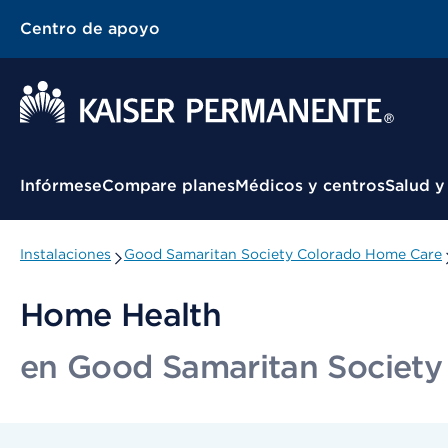
Centro de apoyo
Menú contextual
Infórmese
Compare planes
Médicos y centros
Salud y
Instalaciones
Good Samaritan Society Colorado Home Care
Home Health
en Good Samaritan Societ