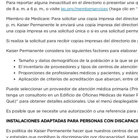
Para reportar alguna inexactitud en el directorio o presentar una
de 8 a. m. a 6 p. m., o visite
kp.org/memberservices
(haga clic en “
Miembro de Medicare: Para solicitar una copia impresa del directo
p. m. Kaiser Permanente le enviará una copia impresa del directori
una copia impresa es una solicitud única o si es una solicitud perm
Si realiza la solicitud para recibir copias impresas del directori
Kaiser Permanente considera los siguientes factores para elabora
Tamaño y datos demográficos de la población a la que se pr
El inventario de proveedores y tipos de centros de atención 
Proporciones de profesionales médicos y pacientes, y está
Aplicación de criterios de acreditación que abarcan, entre ot
Puede seleccionar un proveedor de atención médica primaria (Pri
tenga un consultorio en un Edificio de Oficinas Médicas de Kaise
Qué)” para obtener detalles adicionales. Use el menú desplegabl
Es posible que se necesite una autorización o una referencia para
INSTALACIONES ADAPTADAS PARA PERSONAS CON DISCAPACI
Es política de Kaiser Permanente hacer que nuestros centros de at
y estatales que prohíben la discriminación por discapacidad. Kai